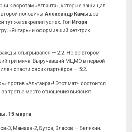
лючи к воротам «Атланта», которые защищал
де второй половины
Александр Кам
ышов
и тут же закрепил успех. Гол
Игоря
гру. «Янтарь» и оформивший хет-трик
важды отыгрывался — 2:2. Но во втором
вший три мяча. Выручавший МЦМО в первой
илен спасти своих партнёров — 5:2.
ь» против «Альтаира»! Этот матч состоится
че за третье место отношения выяснят
ы. 15 марта
в-3, Мамаев-2, Бутов, Власов — Белякин.