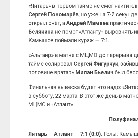
«Янтарь» в первом тайме не смог найти к
Сергей Пономарёв
, но уже на 7-й секун
открыл счёт, а
Андрей Мамаев
практическ
Белякина
не помог «Атланту» выровнять и
Камышов поймали кураж — 7:1.
«Альтаир» в матче с МЦМО до перерыва д
тайме солировал
Сергей Фигурчук
, заби
половине вратарь
Милан Бьелич
был бесс
Финальная вывеска будет что надо: «Янтар
в субботу, 22 марта. В этот же день в мат
МЦМО и «Атлант».
Полуфинал
Янтарь — Атлант — 7:1 (0:0).
Голы: Камышо