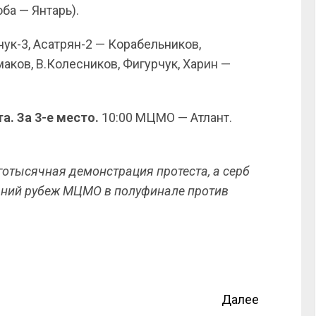
а — Янтарь).
чук-3, Асатрян-2 — Корабельников,
аков, В.Колесников, Фигурчук, Харин —
а. За 3-е место.
10:00 МЦМО — Атлант.
готысячная демонстрация протеста, а серб
дний рубеж МЦМО в полуфинале против
Далее