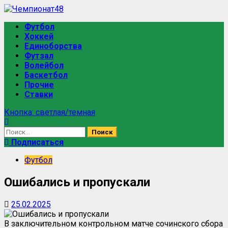
Перейти
к
Основное
Футбол
содержимому
меню
Хоккей
Единоборства
Футзал
Волейбол
Баскетбол
Прочие
Ставки
Кнопка: светлая/темная
Найти:
Подписаться
Футбол
Ошибались и пропускали
25.02.2025
В заключительном контрольном матче сочинского сбора