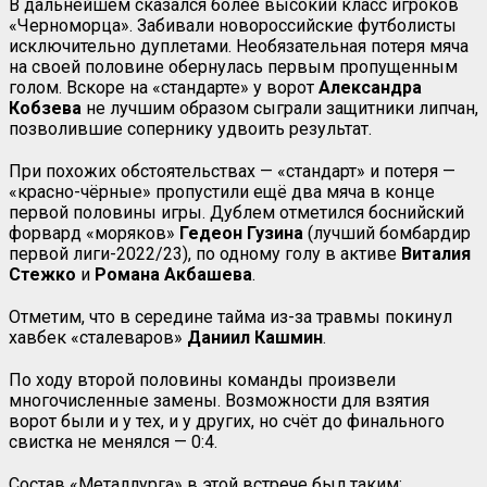
В дальнейшем сказался более высокий класс игроков
«Черноморца». Забивали новороссийские футболисты
исключительно дуплетами. Необязательная потеря мяча
на своей половине обернулась первым пропущенным
голом. Вскоре на «стандарте» у ворот
Александра
Кобзева
не лучшим образом сыграли защитники липчан,
позволившие сопернику удвоить результат.
При похожих обстоятельствах — «стандарт» и потеря —
«красно-чёрные» пропустили ещё два мяча в конце
первой половины игры. Дублем отметился боснийский
форвард «моряков»
Гедеон
Гузина
(лучший бомбардир
первой лиги-2022/23), по одному голу в активе
Виталия
Стежко
и
Романа
Акбашева
.
Отметим, что в середине тайма из-за травмы покинул
хавбек «сталеваров»
Даниил Кашмин
.
По ходу второй половины команды произвели
многочисленные замены. Возможности для взятия
ворот были и у тех, и у других, но счёт до финального
свистка не менялся — 0:4.
Состав «Металлурга» в этой встрече был таким: