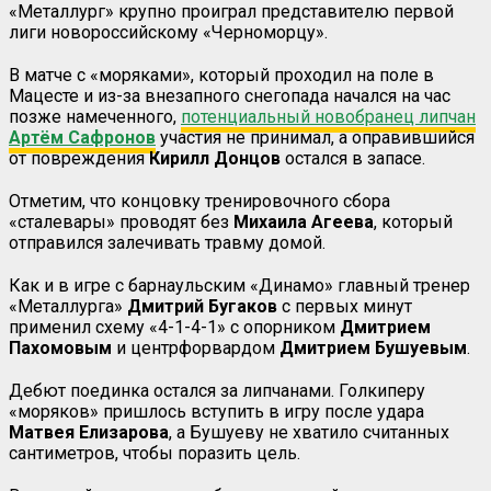
«Металлург» крупно проиграл представителю первой
лиги новороссийскому «Черноморцу».
В матче с «моряками», который проходил на поле в
Мацесте и из-за внезапного снегопада начался на час
позже намеченного,
потенциальный новобранец липчан
Артём Сафронов
участия не принимал, а оправившийся
от повреждения
Кирилл Донцов
остался в запасе.
Отметим, что концовку тренировочного сбора
«сталевары» проводят без
Михаила
Агеева
, который
отправился залечивать травму домой.
Как и в игре с барнаульским «Динамо» главный тренер
«Металлурга»
Дмитрий Бугаков
с первых минут
применил схему «4-1-4-1» с опорником
Дмитрием
Пахомовым
и центрфорвардом
Дмитрием Бушуевым
.
Дебют поединка остался за липчанами. Голкиперу
«моряков» пришлось вступить в игру после удара
Матвея
Елизарова
, а Бушуеву не хватило считанных
сантиметров, чтобы поразить цель.