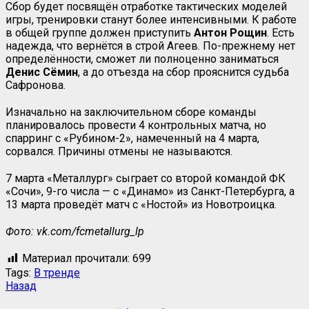
Сбор будет посвящён отработке тактических моделей
игры, тренировки станут более интенсивными. К работе
в общей группе должен приступить
Антон
Рощин
. Есть
надежда, что вернётся в строй Агеев. По-прежнему нет
определённости, сможет ли полноценно заниматься
Денис
Сёмин
, а до отъезда на сбор прояснится судьба
Сафронова.
Изначально на заключительном сборе команды
планировалось провести 4 контрольных матча, но
спарринг с «Рубином-2», намеченный на 4 марта,
сорвался. Причины отмены не называются.
7 марта «Металлург» сыграет со второй командой ФК
«Сочи», 9-го числа — с «Динамо» из Санкт-Петербурга, а
13 марта проведёт матч с «Ностой» из Новотроицка.
Фото: vk.com/fcmetallurg_lp
Материал прочитали:
699
Tags:
В тренде
Навигация
Предыдущая
Назад
запись:
записи