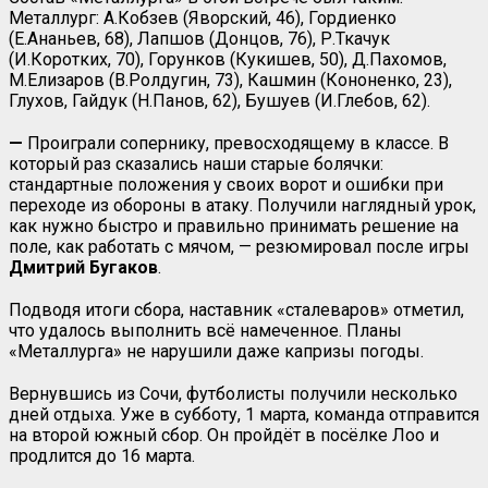
Металлург: А.Кобзев (Яворский, 46), Гордиенко
(Е.Ананьев, 68), Лапшов (Донцов, 76), Р.Ткачук
(И.Коротких, 70), Горунков (Кукишев, 50), Д.Пахомов,
М.Елизаров (В.Ролдугин, 73), Кашмин (Кононенко, 23),
Глухов, Гайдук (Н.Панов, 62), Бушуев (И.Глебов, 62).
—
Проиграли сопернику, превосходящему в классе. В
который раз сказались наши старые болячки:
стандартные положения у своих ворот и ошибки при
переходе из обороны в атаку. Получили наглядный урок,
как нужно быстро и правильно принимать решение на
поле, как работать с мячом, — резюмировал после игры
Дмитрий
Бугаков
.
Подводя итоги сбора, наставник «сталеваров» отметил,
что удалось выполнить всё намеченное. Планы
«Металлурга» не нарушили даже капризы погоды.
Вернувшись из Сочи, футболисты получили несколько
дней отдыха. Уже в субботу, 1 марта, команда отправится
на второй южный сбор. Он пройдёт в посёлке Лоо и
продлится до 16 марта.