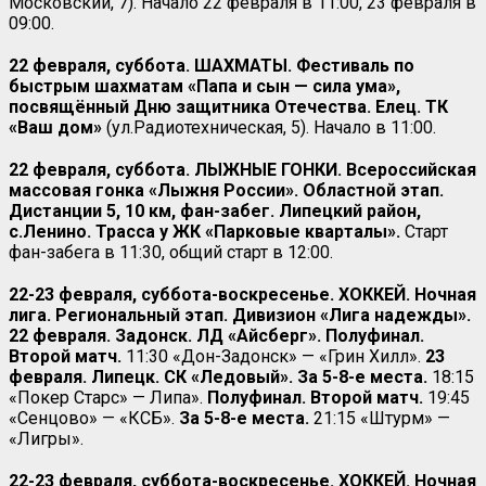
Московский, 7). Начало 22 февраля в 11:00, 23 февраля в
09:00.
22 февраля, суббота. ШАХМАТЫ.
Фестиваль по
быстрым шахматам «Папа и сын — сила ума»,
посвящённый Дню защитника Отечества. Елец. ТК
«Ваш дом»
(ул.Радиотехническая, 5). Начало в 11:00.
22 февраля, суббота. ЛЫЖНЫЕ ГОНКИ. Всероссийская
массовая гонка «Лыжня России». Областной этап.
Дистанции 5, 10 км, фан-забег. Липецкий район,
с.Ленино. Трасса у ЖК «Парковые кварталы».
Старт
фан-забега в 11:30, общий старт в 12:00.
22-23 февраля, суббота-воскресенье. ХОККЕЙ. Ночная
лига. Региональный этап. Дивизион «Лига надежды».
22 февраля. Задонск. ЛД «Айсберг». Полуфинал.
Второй матч.
11:30 «Дон-Задонск» — «Грин Хилл».
23
февраля. Липецк. СК «Ледовый». За 5-8-е места.
18:15
«Покер Старс» — Липа».
Полуфинал. Второй матч.
19:45
«Сенцово» — «КСБ».
За 5-8-е места.
21:15 «Штурм» —
«Лигры».
22-23 февраля, суббота-воскресенье. ХОККЕЙ. Ночная