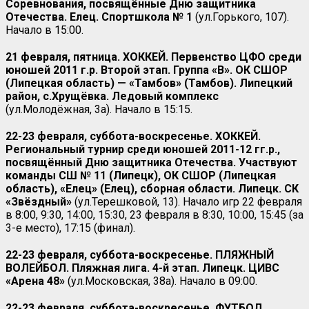
Соревнования, посвящённые Дню защитника
Отечества. Елец. Спортшкола № 1
(ул.Горького, 107).
Начало в 15:00.
21 февраля, пятница. ХОККЕЙ. Первенство ЦФО среди
юношей 2011 г.р. Второй этап. Группа «
B
». ОК СШОР
(Липецкая область) — «Тамбов» (Тамбов). Липецкий
район, с.Хрущёвка. Ледовый комплекс
(ул.Молодёжная, 3а). Начало в 15:15.
22-23 февраля, суббота-воскресенье. ХОККЕЙ.
Региональный турнир среди юношей 2011-12 гг.р.,
посвящённый Дню защитника Отечества. Участвуют
команды СШ № 11 (Липецк), ОК СШОР (Липецкая
область), «Елец» (Елец), сборная области. Липецк. СК
«Звёздный»
(ул.Терешковой, 13). Начало игр 22 февраля
в 8:00, 9:30, 14:00, 15:30, 23 февраля в 8:30, 10:00, 15:45 (за
3-е место), 17:15 (финал).
22-23 февраля, суббота-воскресенье. ПЛЯЖНЫЙ
ВОЛЕЙБОЛ.
Пляжная лига. 4-й этап.
Липецк. ЦИВС
«Арена 48»
(ул.Московская, 38а). Начало в 09:00.
22-23 февраля, суббота-воскресенье. ФУТБОЛ.