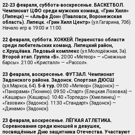
22-23 февраля, суббота-воскресенье. БАСКЕТБОЛ.
Чемпионат ЦФО среди мужских команд. «Грин Хилл»
(Липецк) — «Альфа Дон» (Павловск, Воронежская
область). Липецк. «Грин Хилл Центр»
(ул.Гагарина, 70б).
Начало игр в 19:00 и 11:00.
22 февраля, суббота. ХОККЕЙ. Первенство области
среди любительских команд. Липецкий район,
с.Хрущёвка. Ледовый комплекс
(ул.Молодёжная, 3а).
Второй этап. Группа «Б».
20:00 «Метеор» — «Снежные
барсы». 21:00 «Кристалл» — «Рассол».
23 февраля, воскресенье. ФУТЗАЛ. Чемпионат
Задонского района. Задонск. Спортзал ДЮСШ
(ул.Маркса, 64).
5-й тур.
09:00 «Метеор» (Задонск) —
«Панорама» (Тюнино). 09:50 «Старт» (Елецкая Лозовка) —
«Кашары» (Кашары). 10:40 «Торпедо» (Хмелинец) —
«Газовик» (Задонск). 11:30 «Стандарт» (Задонск) —
«Динамо» (Задонск).
23 февраля, воскресенье. ЛЁГКАЯ АТЛЕТИКА.
Соревнования среди юношей и девушек,
посвящённые Дню защитника Отечества. Участвуют