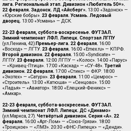
лига. Региональный этап. Дивизион «Любитель 50+».
22 февраля. Задонск. ЛД «Айсберг».
13:00 «Задонск» —
«Юрские бобры».
23 февраля. Усмань. Ледовый
дворец.
13:00 «Усмань» — ДСК.
22-23 февраля, суббота-воскресенье. ФУТЗАЛ.
Зимний чемпионат ЛФЛ. Липецк. Спортзал ЛГПУ
(ул.Ленина, 42).
Премьер-лига. 22 февраля.
16:00
«Восход» — ЛГТУ.
23 февраля.
16:00 «Emex.ru» — КПРФ.
Второй дивизион. 22 февраля.
15:00 «Syndicate» —
ЛГПУ.
23 февраля.
12:00 ЛГПУ — «Колос». 14:00 «Парус»
— «Кривец-Птица». 17:00 «Каскад» — «СУ-48».
Третий
дивизион. 22 февраля.
17:00 «Стикс» — ФКР. 18:00
«Экотех» — «Сатурн».
23 февраля.
11:00 «Цемрос» —
«Строитель». 13:00 «Катюша» — «Сенцово». 15:00
«Ладья» — «Авиатор». 18:00 «Елецкий-Феникс» —
«Амкар».
22-23 февраля, суббота-воскресенье. ФУТЗАЛ.
Зимний чемпионат ЛФЛ. Липецк. ДС «Динамо»
(ул.Маркса, 27).
Четвёртый дивизион. Серия «А». 22
февраля.
16:00 «Арт-Лом» — «Союз-Грязи». 18:00
«Троицкое» — «ЛМЗ». 20:30 «ФНС-Липецк» — «Денди».