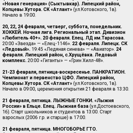
«Новая генерация» (Сыктывкар). Липецкий район,
Копцевы Хутора. СК «Атлант»
(ул.Котовского, 1в).
Начало в 19:00.
20, 22, 24 февраля, четверг, суббота, понедельник.
ХОККЕЙ. Ночная лига. Региональный этап. Дивизион
«Любитель 40+». 20 февраля. Елец. ЛД им.Тарасова.
20:00 «Звезда» — «Елец-1146».
22 февраля. Липецк. СК
«Ледовый».
19:45 «Ледяная синева» — «Авиатор».
24
февраля. Липецкий район, с.Хрущёвка. Ледовый
комплекс.
20:00 «Гиганты» — «Грин Хилл-48».
21-23 февраля, пятница-воскресенье. ПАНКРАТИОН.
Чемпионат и первенство ЦФО. Липецкий район,
Копцевы Хутора. СК «Атлант»
(ул.Котовского, 1в).
Начало в 09:00, церемония открытия 21 февраля в 13:30.
21 февраля, пятница. ЛЫЖНЫЕ ГОНКИ. «Лыжня
России» в Ельце. Елец. Лыжная база
(ул.Достоевского,
16). Старт школьников и студентов в 13:00. Старт
взрослых (2006 г.р. и старше) в 17:00.
21 февраля, пятница. МНОГОБОРЬЕ ГТО.