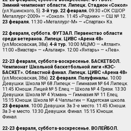
Зимний чемпионат области. Липецк. Стадион «Сокол»
(ул.Ушинского, 5).
3-й тур. 22 февраля.
09:30 «ОК СШОР
Металлург-2009» — «Сокол». 11:45 «Родник» — СШ № 12.
23 февраля.
11:30 «Металлург-М» — «Спартак» Кз.
22 февраля, суббота. ФУТЗАЛ. Первенство области
среди ветеранов. Липецк. ЦИВС «Арена 48»
(ул.Московская, 38а).
4-й тур.
10:00 МЦМО — «Атлант».
11:00 «Виастар» — «Альтаир». 12:00 «Янтарь» — «Лев».
22-23 февраля, суббота-воскресенье. БАСКЕТБОЛ.
Чемпионат Школьной баскетбольной лиги «КЭС-
БАСКЕТ». Областной финал. Липецк. ЦИВС «Арена 48»
(ул.Московская, 38а).
22 февраля. Полуфиналы.
10:00
Девушки. Школа № 68 Липецк — Гимназия № 64 Липецк.
11:45 Юноши. Лицей № 5 Елец — Школа № 4 Грязи. 13:30
Девушки. Школа № 4 Усмань — Гимназия № 11 Елец.
15:15 Юноши. Школа № 4 Чаплыгин — Кадетская школа.
23 февраля.
10:00 Девушки. За 3-е место. 11:45 Юноши.
За 3-е место. 13:30 Девушки. Финал. 15:15 Юноши.
Финал.
22-23 февраля, суббота-воскресенье. ВОЛЕЙБОЛ.