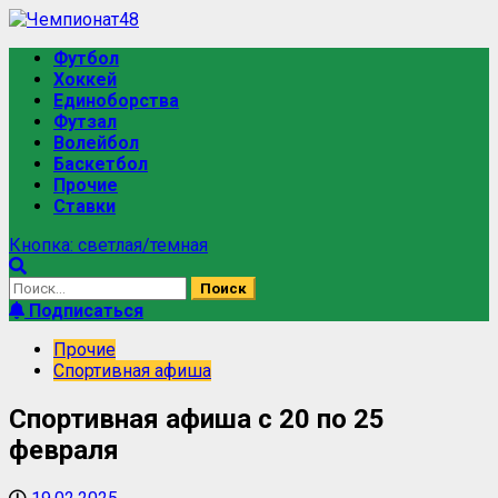
Футбол
Хоккей
Единоборства
Футзал
Волейбол
Баскетбол
Прочие
Ставки
Кнопка: светлая/темная
Подписаться
Прочие
Спортивная афиша
Спортивная афиша с 20 по 25
февраля