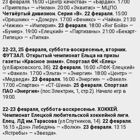
23 февраля. 16:00 «Центр качества» — «Бардак». 17:00
«Приятель» — «Нилан». 20:00 «Эквитас» — МЦПО.
Четвёртый дивизион. Серия «
B». 22 февраля.
15:00
«Орешник» — «Дом.ру». 17:00 «Феникс» — «Чайка». 21:30
«Чижик» — «Империя».
23 февраля.
18:00 «Янг Бойз» —
«Бумер». 19:00 «Елецкий» — «Партизаны». 21:00 «Бекарт-
Липецк» — «Липка».
22-23, 25 февраля, суббота-воскресенье, вторник.
ФУТЗАЛ. Открытый чемпионат Ельца на призы
газеты «Красное знамя». Спортзал ФК «Елец»
(ул.Барковского, 3б).
22 февраля.
16:00 «ЛФК-Елецкий»
— «Факел». 17:00 «Эльта» — «Энергия». 18:00 «Центр» —
«Медведи».
23 февраля.
16:00 «Энергия» — «Факел».
17:00 «Спартак» — «СТ-Шина».
25 февраля. Спортзал
ПАО «Энергия»
(пос.Электрик, 1, стр.2). Начало игр в
19:00.
22-23 февраля, суббота-воскресенье. ХОККЕЙ.
Чемпионат Елецкой любительской хоккейной лиги.
Елец. ЛД им.Тарасова
(ул.Спутников, 14).
22 февраля.
16:15 «Дон» Лебедянь — «Волки».
23 февраля.
13:15
«Ястребы» — «Звезда».