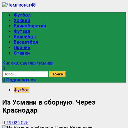
Перейти
к
Основное
Футбол
содержимому
меню
Хоккей
Единоборства
Футзал
Волейбол
Баскетбол
Прочие
Ставки
Кнопка: светлая/темная
Найти:
Подписаться
Футбол
Из Усмани в сборную. Через
Краснодар
19.02.2025