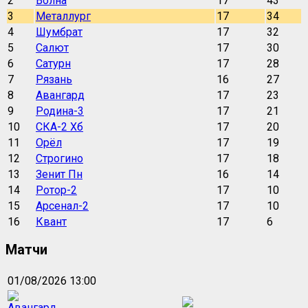
2
Волна
17
43
3
Металлург
17
34
4
Шумбрат
17
32
5
Салют
17
30
6
Сатурн
17
28
7
Рязань
16
27
8
Авангард
17
23
9
Родина-3
17
21
10
СКА-2 Хб
17
20
11
Орёл
17
19
12
Строгино
17
18
13
Зенит Пн
16
14
14
Ротор-2
17
10
15
Арсенал-2
17
10
16
Квант
17
6
Матчи
01/08/2026 13:00