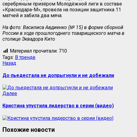
серебряным призёром Молодёжной лиги в составе
«Краснодара-М», провела на позиции защитника 11
матчей и забила два мяча.
На фото: Василиса Авдиенко (№ 15) в форме сборной
России в ходе прошлогоднего товарищеского матча в
столице Эквадора Кито
Материал прочитали:
710
Tags:
В тренде
Навигация
Предыдущая
Назад
запись:
записи
До пьедестала не допрыгнули и не добежали
Следующая
Далее
запись:
Кристина упустила лидерство в серии (видео)
Похожие новости