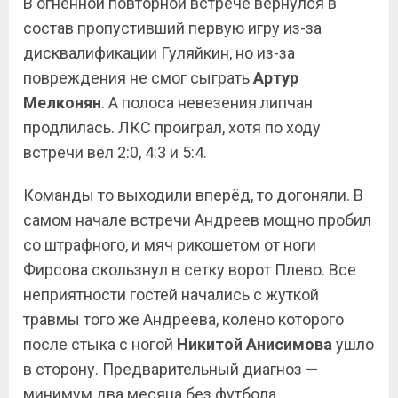
В огненной повторной встрече вернулся в
состав пропустивший первую игру из-за
дисквалификации Гуляйкин, но из-за
повреждения не смог сыграть
Артур
Мелконян
. А полоса невезения липчан
продлилась. ЛКС проиграл, хотя по ходу
встречи вёл 2:0, 4:3 и 5:4.
Команды то выходили вперёд, то догоняли. В
самом начале встречи Андреев мощно пробил
со штрафного, и мяч рикошетом от ноги
Фирсова скользнул в сетку ворот Плево. Все
неприятности гостей начались с жуткой
травмы того же Андреева, колено которого
после стыка с ногой
Никитой Анисимова
ушло
в сторону. Предварительный диагноз —
минимум два месяца без футбола.