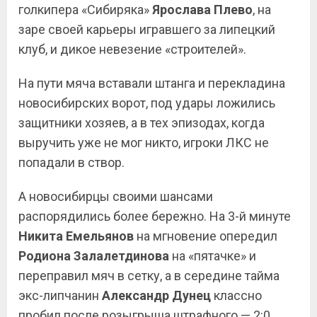
голкипера «Сибиряка»
Ярослава Плево
, на
заре своей карьеры игравшего за липецкий
клуб, и дикое невезение «строителей».
На пути мяча вставали штанга и перекладина
новосибирских ворот, под удары ложились
защитники хозяев, а в тех эпизодах, когда
выручить уже не мог никто, игроки ЛКС не
попадали в створ.
А новосибирцы своими шансами
распорядились более бережно. На 3-й минуте
Никита Емельянов
на мгновение опередил
Родиона Залалетдинова
на «пятачке» и
переправил мяч в сетку, а в середине тайма
экс-липчанин
Александр Дунец
классно
пробил после розыгрыша штрафного — 2:0.