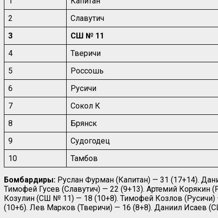
1
Капитан
2
Славутич
3
СШ № 11
4
Тверичи
5
Россошь
6
Русичи
7
Сокол К
8
Брянск
9
Судогодец
10
Тамбов
Бомбардиры:
Руслан Фурман (Капитан) — 31 (17+14). Дани
Тимофей Гусев (Славутич) — 22 (9+13). Артемий Корякин (
Козулин (СШ № 11) — 18 (10+8). Тимофей Козлов (Русичи) 
(10+6). Лев Марков (Тверичи) — 16 (8+8). Даниил Исаев (С