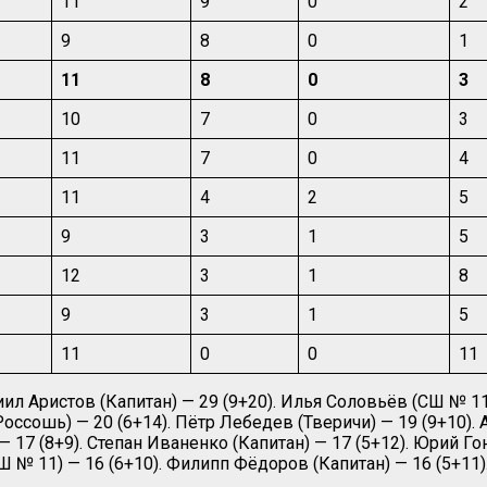
11
9
0
2
9
8
0
1
11
8
0
3
10
7
0
3
11
7
0
4
11
4
2
5
9
3
1
5
12
3
1
8
9
3
1
5
11
0
0
11
ил Аристов (Капитан) — 29 (9+20). Илья Соловьёв (СШ № 11)
Россошь) — 20 (6+14). Пётр Лебедев (Тверичи) — 19 (9+10)
— 17 (8+9). Степан Иваненко (Капитан) — 17 (5+12). Юрий Г
Ш № 11) — 16 (6+10). Филипп Фёдоров (Капитан) — 16 (5+11).