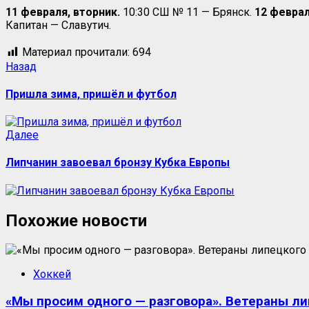
11 февраля, вторник.
10:30 СШ № 11 — Брянск.
12 феврал
Капитан — Славутич.
Материал прочитали:
694
Назад
Пришла зима, пришёл и футбол
Далее
Липчанин завоевал бронзу Кубка Европы
Похожие новости
Хоккей
«Мы просим одного — разговора». Ветераны ли