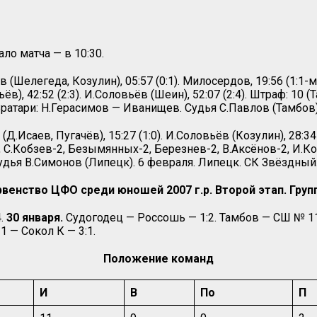
ло матча — в 10:30.
(Шелегеда, Козулин), 05:57 (0:1). Милосердов, 19:56 (1:1-ме
ьёв), 42:52 (2:3). И.Соловьёв (Шеин), 52:07 (2:4). Штраф: 
Вратари: Н.Герасимов — Иванищев. Судья С.Павлов (Тамбов)
.Исаев, Пугачёв), 15:27 (1:0). И.Соловьёв (Козулин), 28:34 (
, С.Кобзев-2, Безымянных-2, Березнев-2, В.Аксёнов-2, И.К
Судья В.Симонов (Липецк). 6 февраля. Липецк. СК Звёздный
венство ЦФО среди юношей 2007 г.р. Второй этап. Груп
4.
30 января.
Судогодец — Россошь — 1:2. Тамбов — СШ № 11
1 — Сокол К — 3:1.
Положение команд
И
В
По
П