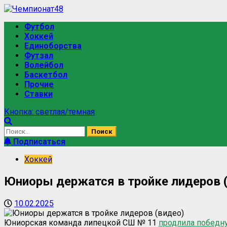
Футбол
Хоккей
Единоборства
Футзал
Волейбол
Баскетбол
Прочие
Ставки
Кнопка: светлая/темная
Подписаться
Хоккей
Юниоры держатся в тройке лидеров 
10.02.2025
Юниорская команда липецкой СШ № 11
продлила победн