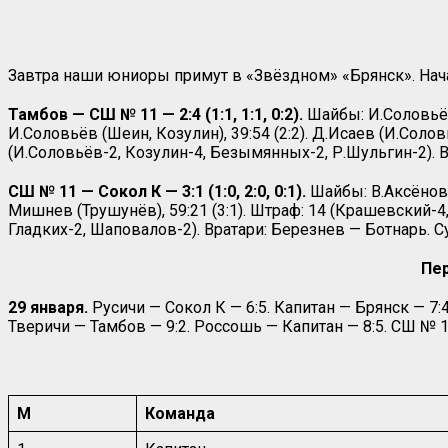
Завтра наши юниоры примут в «Звёздном» «Брянск». Нача
Тамбов — СШ № 11 — 2:4 (1:1, 1:1, 0:2).
Шайбы: И.Соловьёв 
И.Соловьёв (Шеин, Козулин), 39:54 (2:2). Д.Исаев (И.Солов
(И.Соловьёв-2, Козулин-4, Безымянных-2, Р.Шульгин-2). 
СШ № 11 — Сокол К — 3:1 (1:0, 2:0, 0:1).
Шайбы: В.Аксёнов (Д
Мишнев (Трушунёв), 59:21 (3:1). Штраф: 14 (Крашевский-4
Гладких-2, Шаповалов-2). Вратари: Березнев — Ботнарь. 
Пер
29 января.
Русичи — Сокол К — 6:5. Капитан — Брянск — 7:
Тверичи — Тамбов — 9:2. Россошь — Капитан — 8:5. СШ № 1
М
Команда