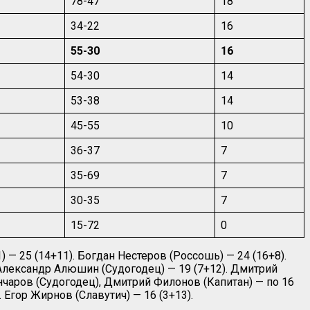
78-47
18
34-22
16
55-30
16
54-30
14
53-38
14
45-55
10
36-37
7
35-69
7
30-35
7
15-72
0
 — 25 (14+11). Богдан Нестеров (Россошь) — 24 (16+8).
. Александр Алюшин (Судогодец) — 19 (7+12). Дмитрий
ончаров (Судогодец), Дмитрий Филонов (Капитан) — по 16
 Егор Жирнов (Славутич) — 16 (3+13).