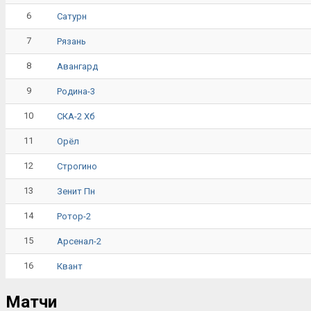
6
Сатурн
7
Рязань
8
Авангард
9
Родина-3
10
СКА-2 Хб
11
Орёл
12
Строгино
13
Зенит Пн
14
Ротор-2
15
Арсенал-2
16
Квант
Матчи