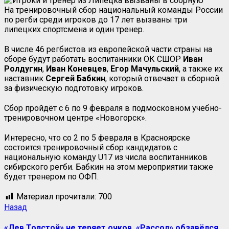
На тренировочный сбор национальный команды России
по регби среди игроков до 17 лет вызваны три
липецких спортсмена и один тренер.
В числе 46 регбистов из европейской части страны на
сборе будут работать воспитанники ОК СШОР
Иван
Ролдугин
,
Иван Коневцев
,
Егор
Мачульский
, а также их
наставник
Сергей Бабкин
, который отвечает в сборной
за физическую подготовку игроков.
Сбор пройдёт с 6 по 9 февраля в подмосковном учебно-
тренировочном центре «Новогорск».
Интересно, что со 2 по 5 февраля в Красноярске
состоится тренировочный сбор кандидатов с
национальную команду U17 из числа воспитанников
сибирского регби. Бабкин на этом мероприятии также
будет тренером по ОФП.
Материал прочитали:
700
Навигация
Предыдущая
Назад
запись:
записи
«Лев Толстой» не теряет очков, «Рассол» обзавёлся