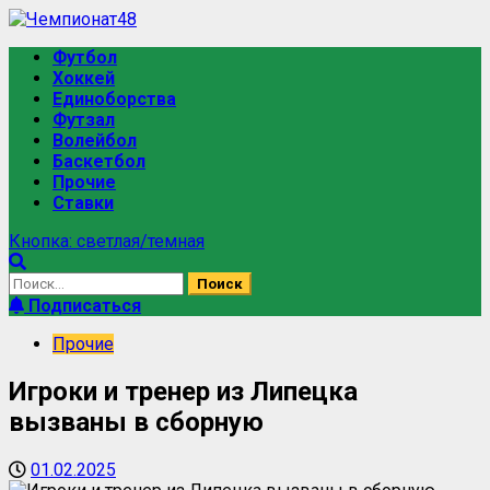
Перейти
к
Основное
Футбол
содержимому
меню
Хоккей
Единоборства
Футзал
Волейбол
Баскетбол
Прочие
Ставки
Кнопка: светлая/темная
Найти:
Подписаться
Прочие
Игроки и тренер из Липецка
вызваны в сборную
01.02.2025