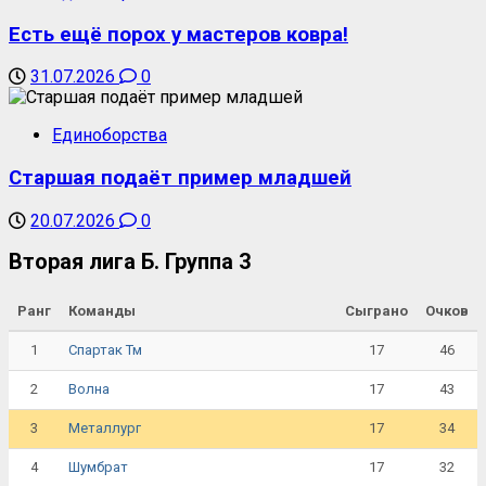
Есть ещё порох у мастеров ковра!
31.07.2026
0
Единоборства
Старшая подаёт пример младшей
20.07.2026
0
Вторая лига Б. Группа 3
Ранг
Команды
Сыграно
Очков
1
17
46
Спартак Тм
2
17
43
Волна
3
17
34
Металлург
4
17
32
Шумбрат