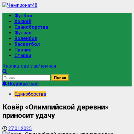
Футбол
Хоккей
Единоборства
Футзал
Волейбол
Баскетбол
Прочие
Ставки
Кнопка: светлая/темная
Подписаться
Единоборства
Ковёр «Олимпийской деревни»
приносит удачу
27.01.2025