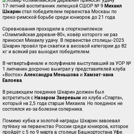
17-летний воспитанник липецкой СШОР № 9
Михаил
Шкарин
стал победителем первенства Москвы по
греко-римской борьбе среди юниоров до 21 года.
Соревнования проходили в спорткомплексе
«Олимпийская деревня-80», ковёр которого не раз
приносил Михаилу удачу. В первенстве столицы-2025
Шкарин провёл три схватки в весовой категории до 82
кг и всякий раз выходил победителем.
В четвертьфинале и полуфинале выступавший за УОР №
1 липчанин досрочно выиграл у представителей клуба
«Восток»
Александра Меньшова
и
Хамзат-хана
Евлоева
.
В решающем поединке Шкарин должен был
встретиться с
Назаром Зверевым
из клуба «Спарта»,
который на 2,5 года старше Михаила. Но поединок не
состоялся из-за болезни соперника.
Помимо кубка и золотой награды Шкарин завоевал
путёвку на первенство России среди юниоров, которое
пройдёт с 5 по 9 марта в столице Башкортостана Уфе.