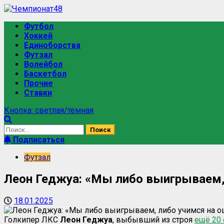
Перейти
к
Основное
Футбол
содержимому
меню
Хоккей
Единоборства
Футзал
Волейбол
Баскетбол
Прочие
Ставки
Кнопка: светлая/темная
Найти:
Подписаться
Футзал
Леон Геджуа: «Мы либо выигрываем,
18.01.2025
Голкипер ЛКС
Леон Геджуа
, выбывший из строя
ещё 20 