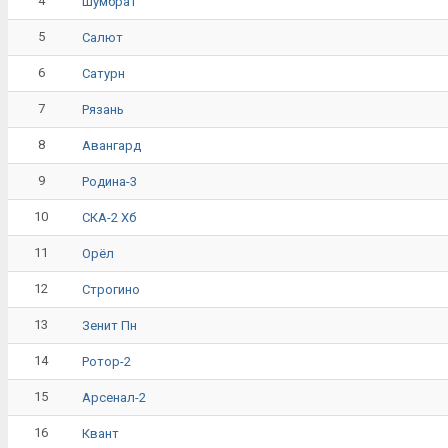
4
Шумбрат
5
Салют
6
Сатурн
7
Рязань
8
Авангард
9
Родина-3
10
СКА-2 Хб
11
Орёл
12
Строгино
13
Зенит Пн
14
Ротор-2
15
Арсенал-2
16
Квант