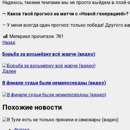
Надеюсь, такими темпами мы не просто выйдем в плэй-о
— Каков твой прогноз на матчи с «Новой генерацией»?
— У меня всегда один прогноз: только победа! Другого в
Материал прочитали:
781
Навигация
Предыдущая
Назад
запись:
записи
Борьба за восьмёрку всё жарче (видео)
Следующая
Далее
запись:
В финале судьи были немилосердны (видео)
Похожие новости
Футзал