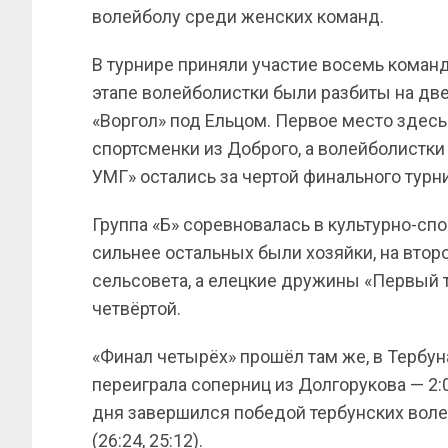
волейболу среди женских команд.
В турнире приняли участие восемь коман
этапе волейболистки были разбиты на две
«Воргол» под Ельцом. Первое место здесь
спортсменки из Доброго, а волейболистки
УМГ» остались за чертой финального турн
Группа «Б» соревновалась в культурно-сп
сильнее остальных были хозяйки, на вто
сельсовета, а елецкие дружины «Первый т
четвёртой.
«Финал четырёх» прошёл там же, в Тербун
переиграла соперниц из Долгорукова — 2:0
дня завершился победой тербунских воле
(26:24, 25:12).