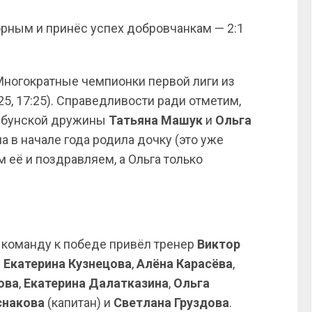
орным и принёс успех добровчанкам — 2:1
Многократные чемпионки первой лиги из
25, 17:25). Справедливости ради отметим,
ербунской дружины
Татьяна
Машук
и
Ольга
а в начале года родила дочку (это уже
м её и поздравляем, а Ольга только
о команду к победе привёл тренер
Виктор
:
Екатерина Кузнецова
,
Алёна Карасёва
,
ова
,
Екатерина Далатказина
,
Ольга
снакова
(капитан) и
Светлана Груздова
.