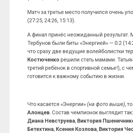
Матч за третье место получился очень уп
(27:25, 24:26, 15:13).
А финал принёс неожиданный результат. 
Тербунов были биты «Энергией» — 0:2 (14:
что сразу две ведущие волейболистки т
Костюченко
решили стать мамами. Татьян
третий ребёнок в спортивной семье!), с че
готовится к важному событию в жизни.
Что касается «Энергии»
(на фото выше)
, т
Алонцев
. Состав чемпионок выглядит так
Диана Невструева
,
Виктория Пшеничник
Бетехтина
,
Ксения Козлова
,
Виктория Че