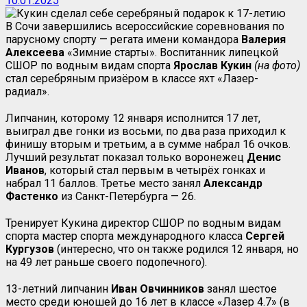
10.01.2025
В Сочи завершились всероссийские соревнования по
парусному спорту — регата имени командора
Валерия
Алексеева
«Зимние старты». Воспитанник липецкой
СШОР по водным видам спорта
Ярослав Кукин
(на фото)
стал серебряным призёром в классе яхт «Лазер-
радиал».
Липчанин, которому 12 января исполнится 17 лет,
выиграл две гонки из восьми, по два раза приходил к
финишу вторым и третьим, а в сумме набрал 16 очков.
Лучший результат показал только воронежец
Денис
Иванов
, который стал первым в четырёх гонках и
набрал 11 баллов. Третье место занял
Александр
Фастенко
из Санкт-Петербурга — 26.
Тренирует Кукина директор СШОР по водным видам
спорта мастер спорта международного класса
Сергей
Кургузов
(интересно, что он также родился 12 января, но
на 49 лет раньше своего подопечного).
13-летний липчанин
Иван Овчинников
занял шестое
место среди юношей до 16 лет в классе «Лазер 4.7» (в