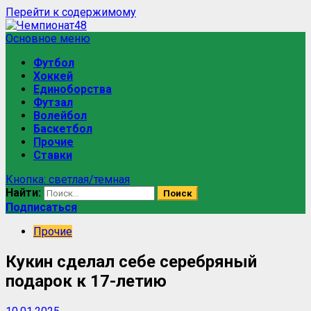
Перейти к содержимому
Основное меню
Футбол
Хоккей
Единоборства
Футзал
Волейбол
Баскетбол
Прочие
Ставки
Кнопка: светлая/темная
Найти:
Подписаться
Прочие
Кукин сделал себе серебряный
подарок к 17-летию