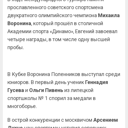
прославленного советского спортсмена
двукратного олимпийского чемпиона
Михаила
Воронина
, который прошёл в столичной
Академии спорта «Динамо», Евгений завоевал
четыре награды, в том числе одну высшей
пробы.
В Кубке Воронина Поленников выступал среди
юниоров. В первый день ученик
Геннадия
Гусева
и
Ольги Пивень
из липецкой
спортшколы № 1 спорил за медали в
многоборье.
В острой конкуренции с москвичом
Арсением
Духно
наш спортсмен уступил сопернику