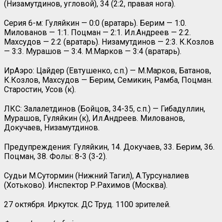
(Низамутдинов, угловой), 34 (2:2, правая нога).
Серия 6-м: Гуляйкин — 0:0 (вратарь). Берим — 1:0.
Милованов — 1:1. Поцман — 2:1. Ил.Андреев — 2:2.
Махсудов — 2:2 (вратарь). Низамутдинов — 2:3. К.Козлов
— 3:3. Мурашов — 3:4. М.Марков — 3:4 (вратарь).
ИрАэро: Цайдер (Евтушенко, с.п.) — М.Марков, Батанов,
К.Козлов, Махсудов — Берим, Семикин, Рамба, Поцман.
Старостин, Усов (к).
ЛКС: Залалетдинов (Бойцов, 34-35, с.п.) — Гибадуллин,
Мурашов, Гуляйкин (к), Ил.Андреев. Милованов,
Докучаев, Низамутдинов.
Предупреждения: Гуляйкин, 14. Докучаев, 33. Берим, 36.
Поцман, 38. Фолы: 8-3 (3-2).
Судьи М.Сутормин (Нижний Тагил), А.Турсуналиев
(Хотьково). Инспектор Р.Рахимов (Москва).
27 октября. Иркутск. ДС Труд. 1100 зрителей.