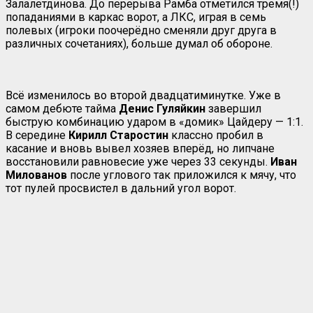
Залалетдинова. До перерыва Рамба отметился тремя(!)
попаданиями в каркас ворот, а ЛКС, играя в семь
полевых (игроки поочерёдно сменяли друг друга в
различных сочетаниях), больше думал об обороне.
Всё изменилось во второй двадцатиминутке. Уже в
самом дебюте тайма
Денис
Гуляйкин
завершил
быструю комбинацию ударом в «домик» Цайдеру — 1:1.
В середине
Кирилл Старостин
классно пробил в
касание и вновь вывел хозяев вперёд, но липчане
восстановили равновесие уже через 33 секунды.
Иван
Милованов
после углового так приложился к мячу, что
тот пулей просвистел в дальний угол ворот.