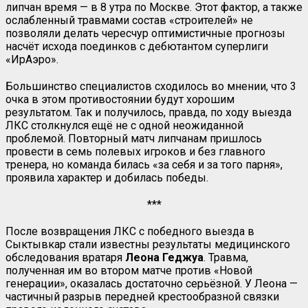
липчан время — в 8 утра по Москве. Этот фактор, а также
ослабленный травмами состав «строителей» не
позволяли делать чересчур оптимистичные прогнозы
насчёт исхода поединков с дебютантом суперлиги
«ИрАэро».
Большинство специалистов сходилось во мнении, что 3
очка в этом противостоянии будут хорошим
результатом. Так и получилось, правда, по ходу выезда
ЛКС столкнулся ещё не с одной неожиданной
проблемой. Повторный матч липчанам пришлось
провести в семь полевых игроков и без главного
тренера, но команда билась «за себя и за того парня»,
проявила характер и добилась победы.
***
После возвращения ЛКС с победного выезда в
Сыктывкар стали известны результаты медицинского
обследования вратаря
Леона Геджуа
. Травма,
полученная им во втором матче против «Новой
генерации», оказалась достаточно серьёзной. У Леона —
частичный разрыв передней крестообразной связки