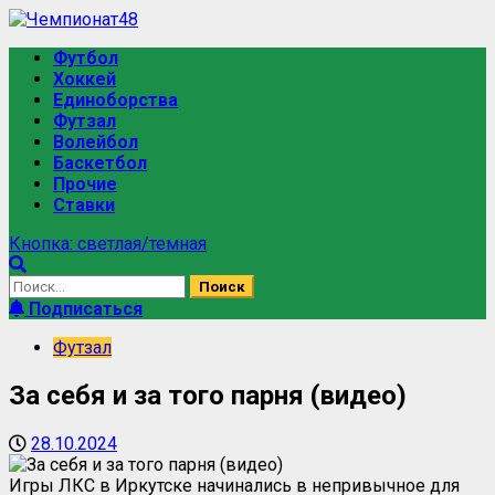
Футбол
Хоккей
Единоборства
Футзал
Волейбол
Баскетбол
Прочие
Ставки
Кнопка: светлая/темная
Подписаться
Футзал
За себя и за того парня (видео)
28.10.2024
Игры ЛКС в Иркутске начинались в непривычное для