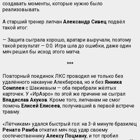
создавать моменты, которые нужно было
реализовывать.
А старший тренер липчан
Александр Сивец
подвёл
такой итог:
— Защита сыграла хорошо, вратари выручали, поэтому
такой результат — 0:0. Игра шла до ошибки, даже один
мяч решил бы исход этого матча.
***
Повторный поединок ЛКС проводил не только без
удалённого накануне Алекберова, но и без
Янника
Сомплея
с Шакиевым — оба перебрали жёлтых
карточек. У «ИрАэро» по этой же причине не сыграл
Владислав Ахуков
. Кроме того, липчанам не смог
помочь
Елисей Елисеев
, получивший в первой встрече
травму.
«Лётчикам» удался быстрый гол: на 3-й минуте бразилец
Ренато Рамба
откатил мяч под удар своему
соотечественнику
Алексу Поцману
, и тот пробил