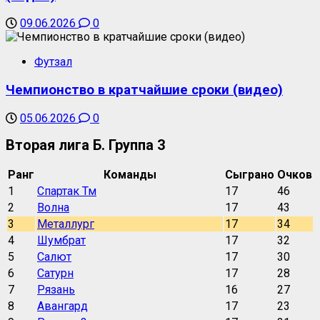
09.06.2026
0
Футзал
Чемпионство в кратчайшие сроки (видео)
05.06.2026
0
Вторая лига Б. Группа 3
Ранг
Команды
Сыграно
Очков
1
Спартак Тм
17
46
2
Волна
17
43
3
Металлург
17
34
4
Шумбрат
17
32
5
Салют
17
30
6
Сатурн
17
28
7
Рязань
16
27
8
Авангард
17
23