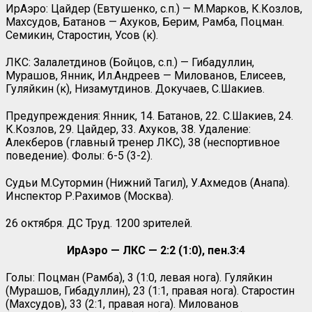
ИрАэро: Цайдер (Евтушенко, с.п.) — М.Марков, К.Козлов,
Махсудов, Батанов — Ахуков, Берим, Рамба, Поцман.
Семикин, Старостин, Усов (к).
ЛКС: Залалетдинов (Бойцов, с.п.) — Гибадуллин,
Мурашов, Янник, Ил.Андреев — Милованов, Елисеев,
Гуляйкин (к), Низамутдинов. Докучаев, С.Шакиев.
Предупреждения: Янник, 14. Батанов, 22. С.Шакиев, 24.
К.Козлов, 29. Цайдер, 33. Ахуков, 38. Удаление:
Алекберов (главный тренер ЛКС), 38 (неспортивное
поведение). Фолы: 6-5 (3-2).
Судьи М.Сутормин (Нижний Тагил), У.Ахмедов (Анапа).
Инспектор Р.Рахимов (Москва).
26 октября. ДС Труд. 1200 зрителей.
ИрАэро — ЛКС — 2:2 (1:0), пен.3:4
Голы: Поцман (Рамба), 3 (1:0, левая нога). Гуляйкин
(Мурашов, Гибадуллин), 23 (1:1, правая нога). Старостин
(Махсудов), 33 (2:1, правая нога). Милованов