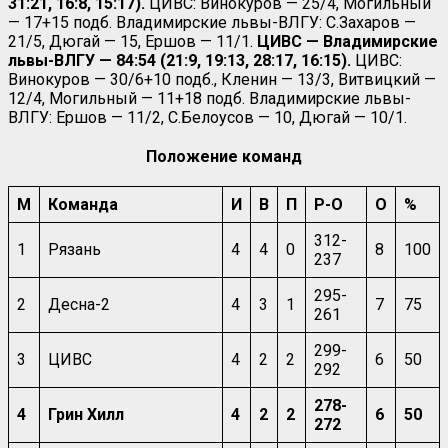
31:21, 16:8, 15:17).
ЦИВС: Винокуров — 25/4, Могильный
— 17+15 подб. Владимирские львы-ВЛГУ: С.Захаров —
21/5, Дюгай — 15, Ершов — 11/1.
ЦИВС — Владимирские
львы-ВЛГУ — 84:54 (21:9, 19:13, 28:17, 16:15).
ЦИВС:
Винокуров — 30/6+10 подб., Кленин — 13/3, Витвицкий —
12/4, Могильный — 11+18 подб. Владимирские львы-
ВЛГУ: Ершов — 11/2, С.Белоусов — 10, Дюгай — 10/1.
Положение команд
М
Команда
И
В
П
Р-О
О
%
312-
1
Рязань
4
4
0
8
100
237
295-
2
Десна-2
4
3
1
7
75
261
299-
3
ЦИВС
4
2
2
6
50
292
278-
4
Грин Хилл
4
2
2
6
50
272