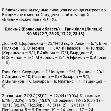
В ближайшие выходные липецкая команда сыграет во
Владимире с местной студенческой командой
«Владимирские львы-ВЛГУ».
Десна-2 (Брянская область) — Грин Хилл (Липецк) —
90:65 (22:7, 28:23, 17:22, 23:13)
Десна-2: Щербинский — 25/1+10 подб., Апсит — 6/1, Вл-в
Поляков — 2, В.Чернов — 11, Ал-й Назаров — 4+10 подб.
(Кореньков — 9/1, В.Алёшин — 17/1, Бырдин — 8,
И.Семёнов — 5/1, М.Чернов — 3/1, А.Ефимов — 0, Алёхин
— 0).
Грин Хилл: Скуридин — 2, Чешуев — 9/1, Гришин — 20/1,
С.Антипов — 10, Рязанцев — 0 (Н.Захаров — 9/1,
А.Цыганков — 6, Бочаров — 8, Ипатько — 1, Пашенцев —
0).
2-очковые: 27/37 (73,0%) — 22/44 (50,0%). 3-очковые:
6/18 (33,3%) — 3/23 (13,0%). Штрафные: 18/26 (69,2%) —
12/13 (92,3%). Подборы: 43 (31+12) — 24 (13+11).
Перехваты: 5 — 9. Потери: 19 — 14. Фолы: 17 — 24.