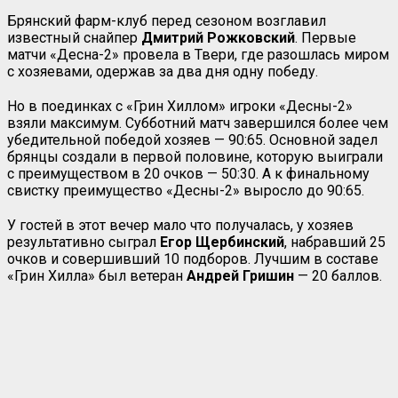
Брянский фарм-клуб перед сезоном возглавил
известный снайпер
Дмитрий Рожковский
. Первые
матчи «Десна-2» провела в Твери, где разошлась миром
с хозяевами, одержав за два дня одну победу.
Но в поединках с «Грин Хиллом» игроки «Десны-2»
взяли максимум. Субботний матч завершился более чем
убедительной победой хозяев — 90:65. Основной задел
брянцы создали в первой половине, которую выиграли
с преимуществом в 20 очков — 50:30. А к финальному
свистку преимущество «Десны-2» выросло до 90:65.
У гостей в этот вечер мало что получалась, у хозяев
результативно сыграл
Егор Щербинский
, набравший 25
очков и совершивший 10 подборов. Лучшим в составе
«Грин Хилла» был ветеран
Андрей Гришин
— 20 баллов.