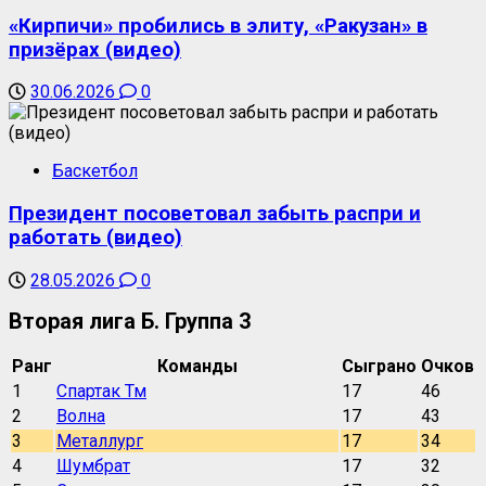
«Кирпичи» пробились в элиту, «Ракузан» в
призёрах (видео)
30.06.2026
0
Баскетбол
Президент посоветовал забыть распри и
работать (видео)
28.05.2026
0
Вторая лига Б. Группа 3
Ранг
Команды
Сыграно
Очков
1
Спартак Тм
17
46
2
Волна
17
43
3
Металлург
17
34
4
Шумбрат
17
32