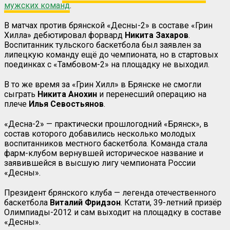
мужских команд
.
В матчах против брянской «Десны-2» в составе «Грин
Хилла» дебютировал форвард
Никита Захаров
.
Воспитанник тульского баскетбола был заявлен за
липецкую команду ещё до чемпионата, но в стартовых
поединках с «Тамбовом-2» на площадку не выходил.
В то же время за «Грин Хилл» в Брянске не смогли
сыграть
Никита Анохин
и перенесший операцию на
плече
Илья Севостьянов
.
«Десна-2» — практически прошлогодний «Брянск», в
состав которого добавились несколько молодых
воспитанников местного баскетбола. Команда стала
фарм-клубом вернувшей историческое название и
заявившейся в высшую лигу чемпионата России
«Десны».
Президент брянского клуба — легенда отечественного
баскетбола
Виталий Фридзон
. Кстати, 39-летний призёр
Олимпиады-2012 и сам выходит на площадку в составе
«Десны».