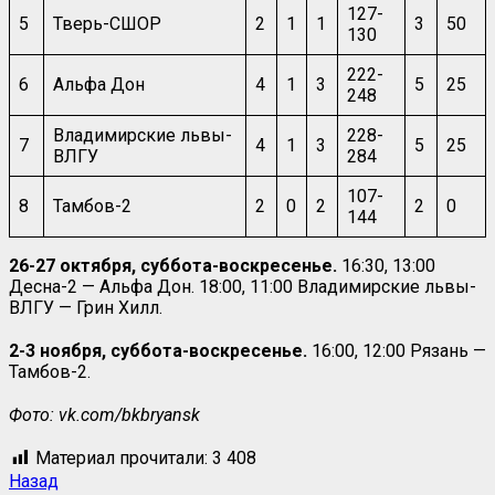
127-
5
Тверь-СШОР
2
1
1
3
50
130
222-
6
Альфа Дон
4
1
3
5
25
248
Владимирские львы-
228-
7
4
1
3
5
25
ВЛГУ
284
107-
8
Тамбов-2
2
0
2
2
0
144
26-27 октября, суббота-воскресенье.
16:30, 13:00
Десна-2 — Альфа Дон. 18:00, 11:00 Владимирские львы-
ВЛГУ — Грин Хилл.
2-3 ноября, суббота-воскресенье.
16:00, 12:00 Рязань —
Тамбов-2.
Фото: vk.com/bkbryansk
Материал прочитали:
3 408
Навигация
Предыдущая
Назад