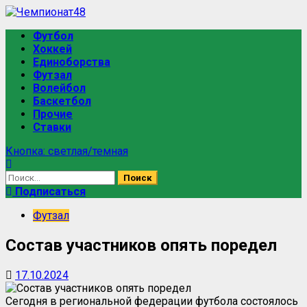
Футбол
Хоккей
Единоборства
Футзал
Волейбол
Баскетбол
Прочие
Ставки
Кнопка: светлая/темная
Подписаться
Футзал
Состав участников опять поредел
17.10.2024
Сегодня в региональной федерации футбола состоялось