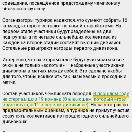
совещание, посвящённое предстоящему чемпионату
области по футзалу.
Организаторы турнира надеются, что сумеют собрать 16
команд, которые сыграют по новой-старой схеме. На
первом этапе участники будут разделены на две
подгруппы, а по четыре сильнейших коллектива из
каждой на второй стадии составят высший дивизион.
Остальные разыграют награды первого дивизиона.
Интересно, что на втором этапе будут учитываться все
очки, а не только «золотые» — набранные участниками
дивизиона в матчах между собой. Это сделано якобы
для того, чтобы исключить так называемые проходные
матчи.
Состав участников чемпионата поредел.
В прошлом году
на старт вышли 19 команд (8 в высшем, который играл
в два круга, и 11 в первом дивизионе).
Но на этот раз по
предварительным оценкам, в турнире не примут участия
сразу пять коллективов из прошлогоднего сильнейшего
дивизиона!