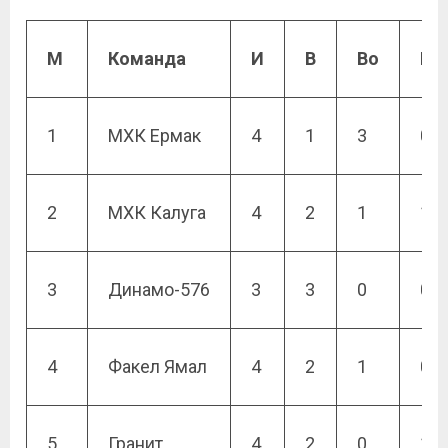
М
Команда
И
В
Во
По
1
МХК Ермак
4
1
3
0
2
МХК Калуга
4
2
1
1
3
Динамо-576
3
3
0
0
4
Факел Ямал
4
2
1
0
5
Гранит
4
2
0
1