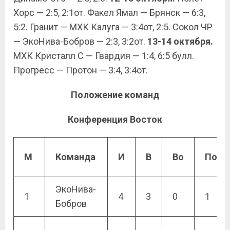
Хорс — 2:5, 2:1от. Факел Ямал — Брянск — 6:3,
5:2. Гранит — МХК Калуга — 3:4от, 2:5. Сокол ЧР
— ЭкоНива-Бобров — 2:3, 3:2от.
13-14 октября.
МХК Кристалл С — Гвардия — 1:4, 6:5 булл.
Прогресс — Протон — 3:4, 3:4от.
Положение команд
Конференция Восток
М
Команда
И
В
Во
По
ЭкоНива-
1
4
3
0
1
Бобров