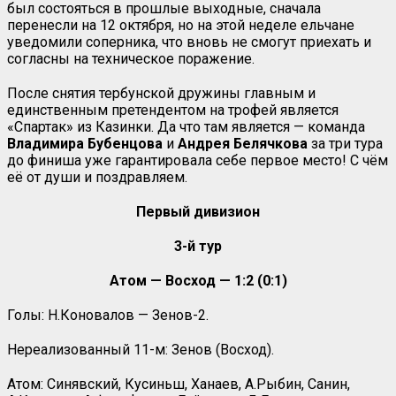
был состояться в прошлые выходные, сначала
перенесли на 12 октября, но на этой неделе ельчане
уведомили соперника, что вновь не смогут приехать и
согласны на техническое поражение.
После снятия тербунской дружины главным и
единственным претендентом на трофей является
«Спартак» из Казинки. Да что там является — команда
Владимира Бубенцова
и
Андрея Белячкова
за три тура
до финиша уже гарантировала себе первое место! С чём
её от души и поздравляем.
Первый дивизион
3-й тур
Атом — Восход — 1:2 (0:1)
Голы: Н.Коновалов — Зенов-2.
Нереализованный 11-м: Зенов (Восход).
Атом: Синявский, Кусиньш, Ханаев, А.Рыбин, Санин,