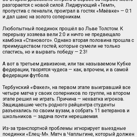
разгорается с новой силой. Лидирующий «Темп»,
пропустив с пенальти, проиграл в гостях «Маёвке» — 0:1
и дал шанс на золото соперникам.
Любопытный поединок прошёл во Льве Толстом. К
перерыву хозяева вели 2:0 и ничто не предвещало
камбэка «Станового». Однако вторая половина прошла с
преимуществом гостей, которые сумели не только
спастись, но и вырвать победу — 2:3!
А вот в третьем дивизионе, или так называемом Кубке
федерации, творятся чудеса — как, впрочем, и в самой
федерации футбола.
Тербунский «Факел», на первом этапе выигравший все
четыре матча у своих соперников по группе, на втором
этапе решил не играть. Причина — нехватка игроков.
Защищавшие честь родного райцентра студенты
разъехались по своим вузам, а собрать 11 ветеранов и
школьников — задача почти нерешаемая.
Из-за транспортной проблемы игнорирует выездные
поединки «Елец-М». Матч в Чаплыгине, который должен