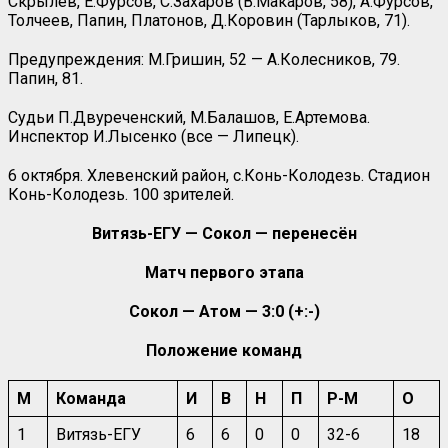
Скрылёв, Е.Фурсов, С.Захаров (В.Макаров, 58), А.Фурсов,
Толчеев, Папин, Платонов, Д.Коровин (Тарлыков, 71).
Предупреждения: М.Гришин, 52 — А.Колесников, 79.
Папин, 81.
Судьи П.Двуреченский, М.Балашов, Е.Артемова.
Инспектор И.Лысенко (все — Липецк).
6 октября. Хлевенский район, с.Конь-Колодезь. Стадион
Конь-Колодезь. 100 зрителей.
Витязь-ЕГУ — Сокол — перенесён
Матч первого этапа
Сокол — Атом — 3:0 (+:-)
Положение команд
М
Команда
И
В
Н
П
Р-М
О
1
Витязь-ЕГУ
6
6
0
0
32-6
18