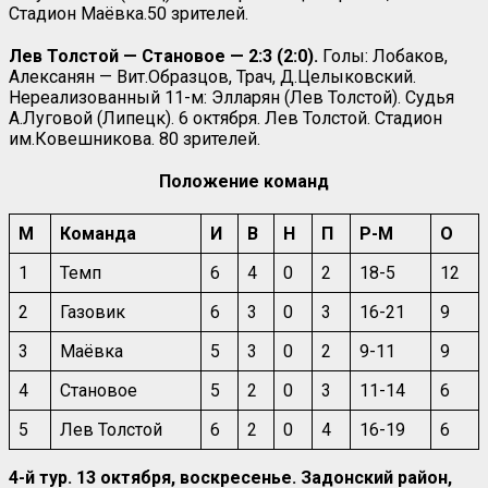
Стадион Маёвка.50 зрителей.
Лев Толстой — Становое — 2:3 (2:0).
Голы: Лобаков,
Алексанян — Вит.Образцов, Трач, Д.Целыковский.
Нереализованный 11-м: Элларян (Лев Толстой). Судья
А.Луговой (Липецк). 6 октября. Лев Толстой. Стадион
им.Ковешникова. 80 зрителей.
Положение команд
М
Команда
И
В
Н
П
Р-М
О
1
Темп
6
4
0
2
18-5
12
2
Газовик
6
3
0
3
16-21
9
3
Маёвка
5
3
0
2
9-11
9
4
Становое
5
2
0
3
11-14
6
5
Лев Толстой
6
2
0
4
16-19
6
4-й тур. 13 октября, воскресенье. Задонский район,