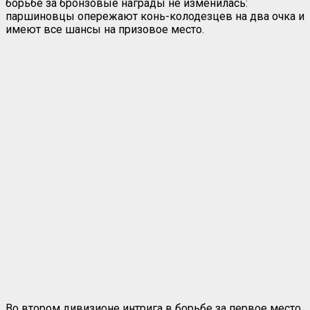
борьбе за бронзовые награды не изменилась:
паршиновцы опережают конь-колодезцев на два очка и
имеют все шансы на призовое место.
Во втором дивизионе интрига в борьбе за первое место