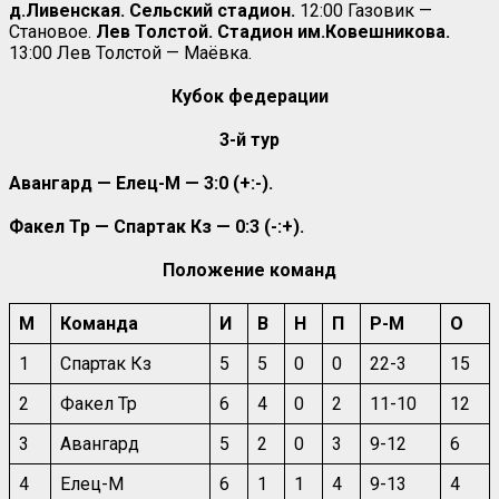
д.Ливенская. Сельский стадион.
12:00 Газовик —
Становое.
Лев Толстой. Стадион им.Ковешникова.
13:00 Лев Толстой — Маёвка.
Кубок федерации
3-й тур
Авангард — Елец-М — 3:0 (+:-).
Факел Тр — Спартак Кз — 0:3 (-:+).
Положение команд
М
Команда
И
В
Н
П
Р-М
О
1
Спартак Кз
5
5
0
0
22-3
15
2
Факел Тр
6
4
0
2
11-10
12
3
Авангард
5
2
0
3
9-12
6
4
Елец-М
6
1
1
4
9-13
4