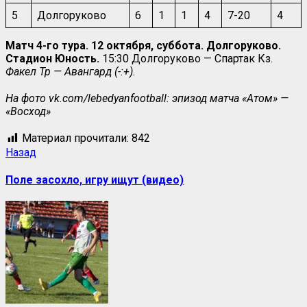
5
Долгоруково
6
1
1
4
7-20
4
Матч 4-го тура. 12 октября, суббота. Долгоруково.
Стадион Юность.
15:30 Долгоруково — Спартак Кз.
Факел Тр — Авангард (-:+).
На фото vk.com/lebedyanfootball: эпизод матча «Атом» —
«Восход»
Материал прочитали:
842
Назад
Поле засохло, игру ищут (видео)