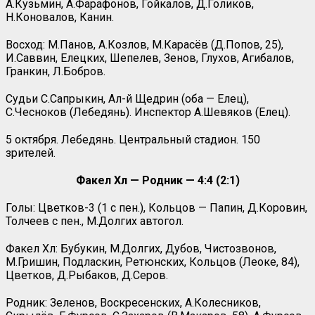
А.Кузьмин, А.Фарафонов, Гойкалов, Д.Голиков,
Н.Коновалов, Канин.
Восход: М.Панов, А.Козлов, М.Карасёв (Д.Попов, 25),
И.Саввин, Елецких, Шепелев, Зенов, Глухов, Агибалов,
Гранкин, Л.Бобров.
Судьи С.Сапрыкин, Ал-й Щедрин (оба — Елец),
С.Чесноков (Лебедянь). Инспектор А.Шевяков (Елец).
5 октября. Лебедянь. Центральный стадион. 150
зрителей.
Факел Хл — Родник — 4:4 (2:1)
Голы: Цветков-3 (1 с пен.), Кольцов — Папин, Д.Коровин,
Толчеев с пен., М.Долгих автогол.
Факел Хл: Бубукин, М.Долгих, Дубов, Чистозвонов,
М.Гришин, Подласкин, Ретюнских, Кольцов (Леоке, 84),
Цветков, Д.Рыбаков, Д.Серов.
Родник: Зеленов, Воскресенских, А.Колесников,