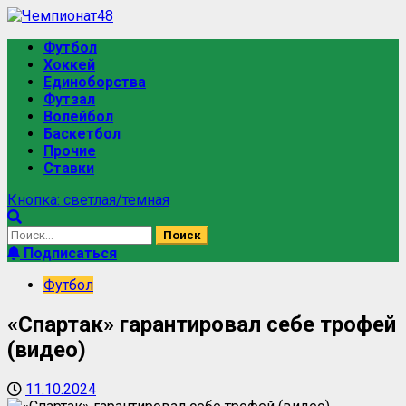
Футбол
Хоккей
Единоборства
Футзал
Волейбол
Баскетбол
Прочие
Ставки
Кнопка: светлая/темная
Подписаться
Футбол
«Спартак» гарантировал себе трофей
(видео)
11.10.2024