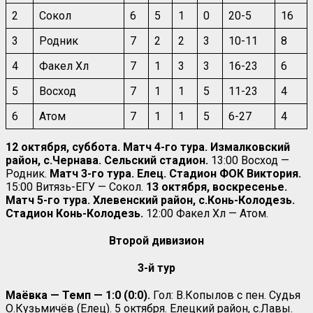
2
Сокол
6
5
1
0
20-5
16
3
Родник
7
2
2
3
10-11
8
4
Факел Хл
7
1
3
3
16-23
6
5
Восход
7
1
1
5
11-23
4
6
Атом
7
1
1
5
6-27
4
12 октября, суббота. Матч 4-го тура. Измалковский
район, с.Чернава. Сельский стадион.
13:00 Восход —
Родник.
Матч 3-го тура. Елец. Стадион ФОК Виктория.
15:00 Витязь-ЕГУ — Сокол.
13 октября, воскресенье.
Матч 5-го тура. Хлевенский район, с.Конь-Колодезь.
Стадион Конь-Колодезь.
12:00 Факел Хл — Атом.
Второй дивизион
3-й тур
Маёвка — Темп — 1:0 (0:0).
Гол: В.Копылов с пен. Судья
О.Кузьмичёв (Елец). 5 октября. Елецкий район, с.Лавы.