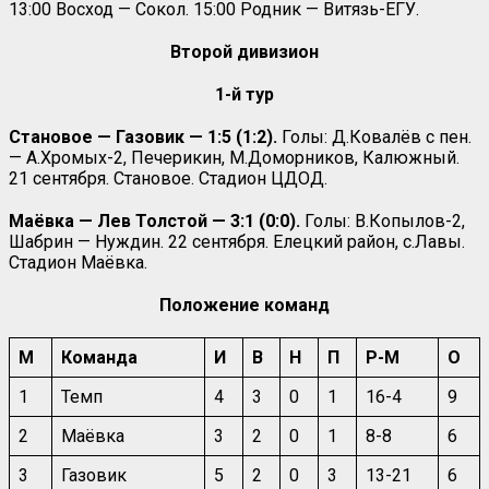
13:00 Восход — Сокол. 15:00 Родник — Витязь-ЕГУ.
Второй дивизион
1-й тур
Становое — Газовик — 1:5 (1:2).
Голы: Д.Ковалёв с пен.
— А.Хромых-2, Печерикин, М.Доморников, Калюжный.
21 сентября. Становое. Стадион ЦДОД.
Маёвка — Лев Толстой — 3:1 (0:0).
Голы: В.Копылов-2,
Шабрин — Нуждин. 22 сентября. Елецкий район, с.Лавы.
Стадион Маёвка.
Положение команд
М
Команда
И
В
Н
П
Р-М
О
1
Темп
4
3
0
1
16-4
9
2
Маёвка
3
2
0
1
8-8
6
3
Газовик
5
2
0
3
13-21
6