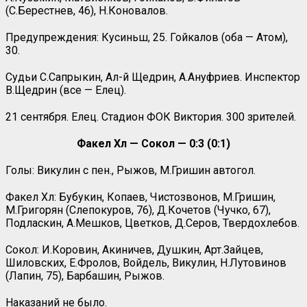
(С.Берестнев, 46), Н.Коновалов.
Предупреждения: Кусиньш, 25. Гойкалов (оба — Атом),
30.
Судьи С.Сапрыкин, Ал-й Щедрин, А.Ануфриев. Инспектор
В.Щедрин (все — Елец).
21 сентября. Елец. Стадион ФОК Виктория. 300 зрителей.
Факел Хл —
Сокол — 0:3 (0:1)
Голы: Викулин с пен., Рыжов, М.Гришин автогол.
Факел Хл: Бубукин, Копаев, Чистозвонов, М.Гришин,
М.Григорян (Слепокуров, 76), Д.Кочетов (Чучко, 67),
Подласкин, А.Мешков, Цветков, Д.Серов, Твердохлебов.
Сокол: И.Коровин, Акиничев, Душкин, Арт.Зайцев,
Шиловских, Е.Фролов, Войдель, Викулин, Н.Лутовинов
(Лапин, 75), Барбашин, Рыжов.
Наказаний не было.