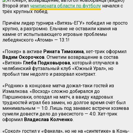
Второй этап
чемпионата области по футболу
начался с
трёх крупных побед.
Причём лидер турнира «Витязь-ЕГУ» победил не просто
крупно, а разгромно. Ельчане не оставили камня на
камне от испытывающего игровые проблемы
лебедянского «Атома» — 13:1!
«Покер» в активе
Рината Тимохина
, хет-трик оформил
Вадим Окорочков
. Отметим возвращение в состав
«Витязя»
Глеба Подковырова
, который отлучался в
челябинский футзальный клуб «Южный Урал», но
пробыл там недолго и разорвал контракт.
«Родник» в концовке матча дожал-таки гостей из
Измалкова. «Восход» сложно добирался до
Паршиновки, опоздал на матч, а ввиду кадровых
трудностей играл без замен, но долгое время счёт был
минимальным — 1:0. Лишь под занавес встречи хозяева
сумели довести дело до увесистого — 4:0. Хет-трик
оформил
Владислав Колченко
.
«Сокол» гостил у «Факела», но не на «синтетике» в Конь-