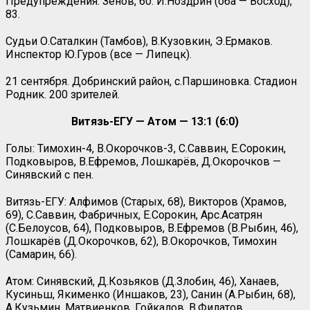
Предупреждения: Зенов, 60. И.Ноздрин (оба — Восход),
83.
Судьи О.Саталкин (Тамбов), В.Кузовкин, Э.Ермаков.
Инспектор Ю.Гуров (все — Липецк).
21 сентября. Добринский район, с.Паршиновка. Стадион
Родник. 200 зрителей.
Витязь-ЕГУ — Атом — 13:1 (6:0)
Голы: Тимохин-4, В.Окорочков-3, С.Саввин, Е.Сорокин,
Подковыров, В.Ефремов, Лошкарёв, Д.Окорочков —
Синявский с пен.
Витязь-ЕГУ: Алфимов (Старых, 68), Викторов (Храмов,
69), С.Саввин, Фабричных, Е.Сорокин, Арс.Асатрян
(С.Белоусов, 64), Подковыров, В.Ефремов (В.Рыбин, 46),
Лошкарёв (Д.Окорочков, 62), В.Окорочков, Тимохин
(Самарин, 66).
Атом: Синявский, Д.Козьяков (Д.Злобин, 46), Ханаев,
Кусиньш, Якименко (Иншаков, 23), Санин (А.Рыбин, 68),
А.Кузьмин, Матвиенков, Гойкалов, В.Филатов