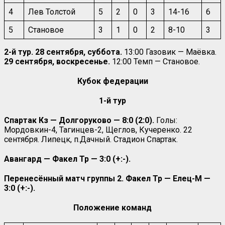
4
Лев Толстой
5
2
0
3
14-16
6
5
Становое
3
1
0
2
8-10
3
2-й тур. 28 сентября, суббота.
13:00 Газовик — Маёвка.
29 сентября, воскресенье.
12:00 Темп — Становое.
Кубок федерации
1-й тур
Спартак Кз — Долгоруково — 8:0 (2:0).
Голы:
Мордовкин-4, Тагинцев-2, Щеглов, Кучеренко. 22
сентября. Липецк, п.Дачный. Стадион Спартак.
Авангард — Факел Тр — 3:0 (+:-).
Перенесённый матч группы 2. Факел Тр — Елец-М —
3:0 (+:-).
Положение команд