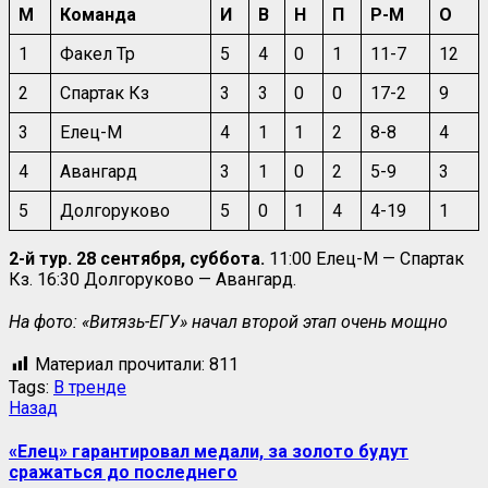
М
Команда
И
В
Н
П
Р-М
О
1
Факел Тр
5
4
0
1
11-7
12
2
Спартак Кз
3
3
0
0
17-2
9
3
Елец-М
4
1
1
2
8-8
4
4
Авангард
3
1
0
2
5-9
3
5
Долгоруково
5
0
1
4
4-19
1
2-й тур. 28 сентября, суббота.
11:00 Елец-М — Спартак
Кз. 16:30 Долгоруково — Авангард.
На фото: «Витязь-ЕГУ» начал второй этап очень мощно
Материал прочитали:
811
Tags:
В тренде
Назад
«Елец» гарантировал медали, за золото будут
сражаться до последнего