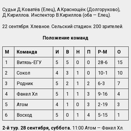
Судьи Д.Коватёв (Елец), А.Краснощёк (Долгоруково),
Д.Кириллов. Инспектор В.Кириллов (оба — Елец).
22 сентября. Хлевное. Сельский стадион. 200 зрителей.
Положение команд
М
Команда
И
В
Н
П
Р-М
О
1
Витязь-ЕГУ
5
5
0
0
28-6
15
2
Сокол
4
3
1
0
10-1
10
3
Родник
5
2
1
2
6-3
7
4
Факел Хл
5
1
1
3
9-16
4
5
Атом
4
1
0
3
2-19
3
6
Восход
5
0
1
4
5-15
1
2-й тур. 28 сентября, суббота.
11:00 Атом — Факел Хл.