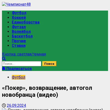
Футбол
Хоккей
Единоборства
Футзал
Волейбол
Баскетбол
Прочие
Ставки
Кнопка: светлая/темная
Подписаться
Футбол
«Покер», возвращение, автогол
новобранца (видео)
26.09.2024