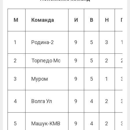
М
Команда
И
В
Н
П
1
Родина-2
9
5
3
1
2
Торпедо Мс
9
5
2
2
3
Муром
9
5
1
3
4
Волга Ул
9
4
2
3
5
Машук-КМВ
9
4
2
3