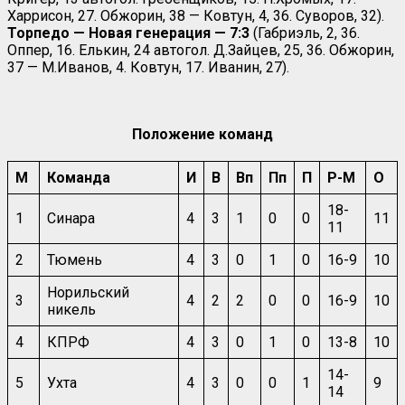
Харрисон, 27. Обжорин, 38 — Ковтун, 4, 36. Суворов, 32).
Торпедо — Новая генерация — 7:3
(Габриэль, 2, 36.
Оппер, 16. Елькин, 24 автогол. Д.Зайцев, 25, 36. Обжорин,
37 — М.Иванов, 4. Ковтун, 17. Иванин, 27).
Положение команд
М
Команда
И
В
Вп
Пп
П
Р-М
О
18-
1
Синара
4
3
1
0
0
11
11
2
Тюмень
4
3
0
1
0
16-9
10
Норильский
3
4
2
2
0
0
16-9
10
никель
4
КПРФ
4
3
0
1
0
13-8
10
14-
5
Ухта
4
3
0
0
1
9
14