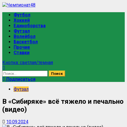
Перейти
к
Основное
Футбол
содержимому
меню
Хоккей
Единоборства
Футзал
Волейбол
Баскетбол
Прочие
Ставки
Кнопка: светлая/темная
Найти:
Подписаться
Футзал
В «Сибиряке» всё тяжело и печально
(видео)
10.09.2024