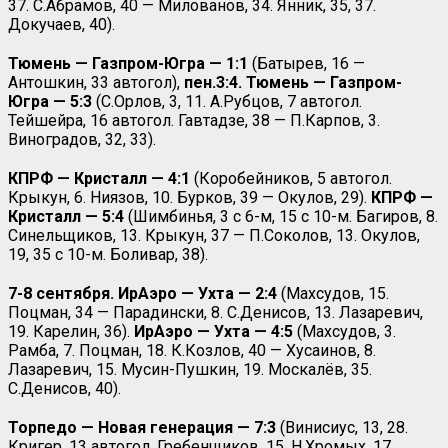
37. С.Абрамов, 40 — Милованов, 34. Янник, 35, 37.
Докучаев, 40).
Тюмень — Газпром-Югра — 1:1
(Батырев, 16 —
Антошкин, 33 автогол),
пен.3:4. Тюмень — Газпром-
Югра — 5:3
(С.Орлов, 3, 11. А.Рубцов, 7 автогол.
Тейшейра, 16 автогол. Гавтадзе, 38 — П.Карпов, 3.
Виноградов, 32, 33).
КПРФ — Кристалл — 4:1
(Коробейников, 5 автогол.
Крыкун, 6. Ниязов, 10. Бурков, 39 — Окулов, 29).
КПРФ —
Кристалл — 5:4
(Шимбинья, 3 с 6-м, 15 с 10-м. Багиров, 8.
Синельщиков, 13. Крыкун, 37 — П.Соколов, 13. Окулов,
19, 35 с 10-м. Боливар, 38).
7-8 сентября. ИрАэро — Ухта — 2:4
(Махсудов, 15.
Поцман, 34 — Парадински, 8. С.Денисов, 13. Лазаревич,
19. Карелин, 36).
ИрАэро — Ухта — 4:5
(Махсудов, 3.
Рамба, 7. Поцман, 18. К.Козлов, 40 — Хусаинов, 8.
Лазаревич, 15. Мусин-Пушкин, 19. Москалёв, 35.
С.Денисов, 40).
Торпедо — Новая генерация — 7:3
(Винисиус, 13, 28.
Кригер, 13 автогол. Гребенщиков, 15. Н.Хромых, 17.