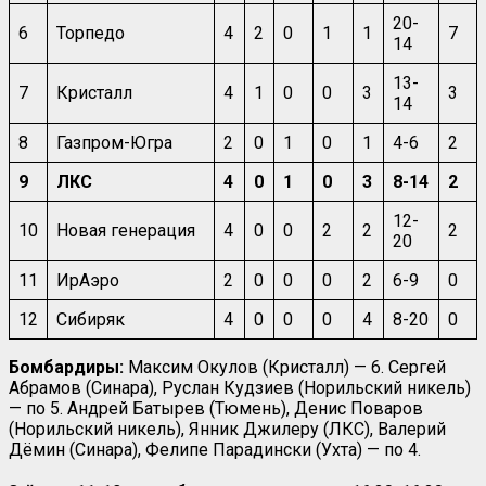
20-
6
Торпедо
4
2
0
1
1
7
14
13-
7
Кристалл
4
1
0
0
3
3
14
8
Газпром-Югра
2
0
1
0
1
4-6
2
9
ЛКС
4
0
1
0
3
8-14
2
12-
10
Новая генерация
4
0
0
2
2
2
20
11
ИрАэро
2
0
0
0
2
6-9
0
12
Сибиряк
4
0
0
0
4
8-20
0
Бомбардиры:
Максим Окулов (Кристалл) — 6. Сергей
Абрамов (Синара), Руслан Кудзиев (Норильский никель)
— по 5. Андрей Батырев (Тюмень), Денис Поваров
(Норильский никель), Янник Джилеру (ЛКС), Валерий
Дёмин (Синара), Фелипе Парадински (Ухта) — по 4.