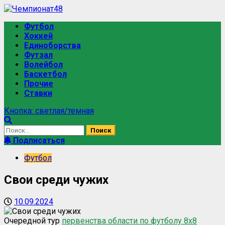
Футбол
Хоккей
Единоборства
Футзал
Волейбол
Баскетбол
Прочие
Ставки
Кнопка: светлая/темная
Подписаться
Футбол
Свои среди чужих
10.09.2024
Очередной тур
первенства области по футболу 8х8