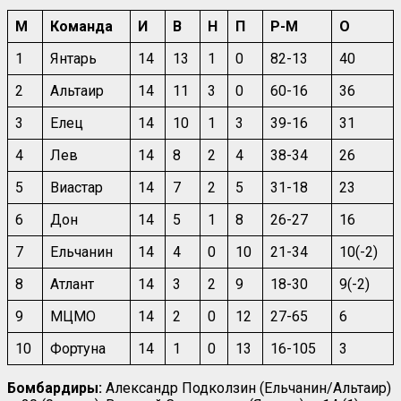
М
Команда
И
В
Н
П
Р-М
О
1
Янтарь
14
13
1
0
82-13
40
2
Альтаир
14
11
3
0
60-16
36
3
Елец
14
10
1
3
39-16
31
4
Лев
14
8
2
4
38-34
26
5
Виастар
14
7
2
5
31-18
23
6
Дон
14
5
1
8
26-27
16
7
Ельчанин
14
4
0
10
21-34
10(-2)
8
Атлант
14
3
2
9
18-30
9(-2)
9
МЦМО
14
2
0
12
27-65
6
10
Фортуна
14
1
0
13
16-105
3
Бомбардиры:
Александр Подколзин (Ельчанин/Альтаир)