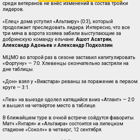
среди ветеранов не внёс изменений в состав тройки
лидеров.
«Елец» дома уступил «Альтаиру» (0:3), который
продолжает преследовать лидера. Интересно, что все
три мяча в ворота хозяев забили выступающие за
добринскую команду ельчане:
Ашот Асатрян
,
Александр Адоньев
и
Александр Подколзин
.
МЦМО во второй раз в сезоне заставил капитулировать
«Фортуну» — 7:0. Хлевенцы окончательно застряли на
дне таблицы.
«Дон» взял у «Виастара» реванш за поражение в первом
круге — 3:1.
«Лев» на выезде одолел катящийся вниз «Атлант» — 2:0
и вышел на четвёртое место в таблице.
В ближайшем туре в очной встрече сойдутся фавориты.
Матч «Янтаря» и «Альтаира» состоится на липецком
стадионе «Сокол»» в четверг, 12 сентября.