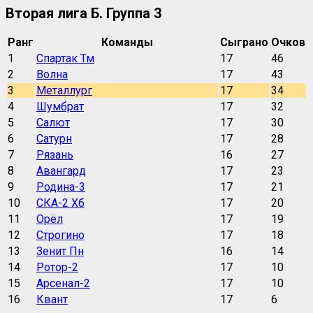
Вторая лига Б. Группа 3
Ранг
Команды
Сыграно
Очков
1
Спартак Тм
17
46
2
Волна
17
43
3
Металлург
17
34
4
Шумбрат
17
32
5
Салют
17
30
6
Сатурн
17
28
7
Рязань
16
27
8
Авангард
17
23
9
Родина-3
17
21
10
СКА-2 Хб
17
20
11
Орёл
17
19
12
Строгино
17
18
13
Зенит Пн
16
14
14
Ротор-2
17
10
15
Арсенал-2
17
10
16
Квант
17
6