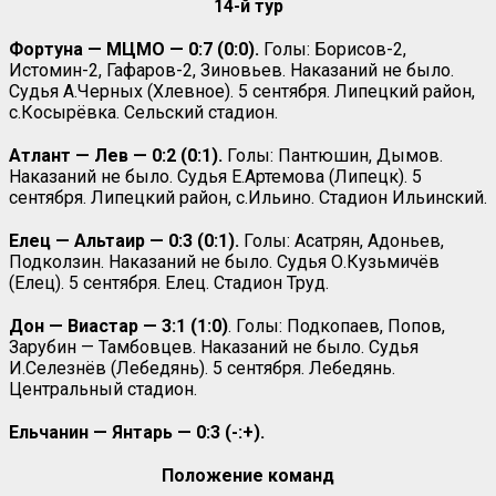
14-й тур
Фортуна — МЦМО — 0:7 (0:0).
Голы: Борисов-2,
Истомин-2, Гафаров-2, Зиновьев. Наказаний не было.
Судья А.Черных (Хлевное). 5 сентября. Липецкий район,
с.Косырёвка. Сельский стадион.
Атлант — Лев — 0:2 (0:1).
Голы: Пантюшин, Дымов.
Наказаний не было. Судья Е.Артемова (Липецк). 5
сентября. Липецкий район, с.Ильино. Стадион Ильинский.
Елец — Альтаир — 0:3 (0:1).
Голы: Асатрян, Адоньев,
Подколзин. Наказаний не было. Судья О.Кузьмичёв
(Елец). 5 сентября. Елец. Стадион Труд.
Дон — Виастар — 3:1 (1:0)
. Голы: Подкопаев, Попов,
Зарубин — Тамбовцев. Наказаний не было. Судья
И.Селезнёв (Лебедянь). 5 сентября. Лебедянь.
Центральный стадион.
Ельчанин — Янтарь — 0:3 (-:+).
Положение команд