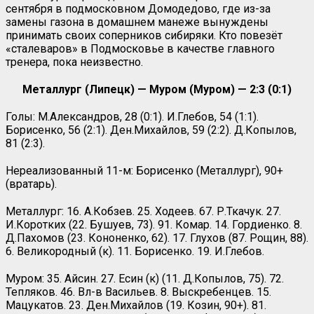
сентября в подмосковном Домодедово, где из-за
замены газона в домашнем манеже вынуждены
принимать своих соперников сибиряки. Кто повезёт
«сталеваров» в Подмосковье в качестве главного
тренера, пока неизвестно.
Металлург (Липецк) — Муром (Муром) — 2:3 (0:1)
Голы: М.Александров, 28 (0:1). И.Глебов, 54 (1:1).
Борисенко, 56 (2:1). Ден.Михайлов, 59 (2:2). Д.Копылов,
81 (2:3).
Нереализованный 11-м: Борисенко (Металлург), 90+
(вратарь).
Металлург: 16. А.Кобзев. 25. Ходеев. 67. Р.Ткачук. 27.
И.Коротких (22. Бушуев, 73). 91. Комар. 14. Гордиенко. 8.
Д.Пахомов (23. Кононенко, 62). 17. Глухов (87. Рощин, 88).
6. Великородный (к). 11. Борисенко. 19. И.Глебов.
Муром: 35. Айсин. 27. Есин (к) (11. Д.Копылов, 75). 72.
Тепляков. 46. Вл-в Васильев. 8. Выскребенцев. 15.
Мацукатов. 23. Ден.Михайлов (19. Козин, 90+). 81.