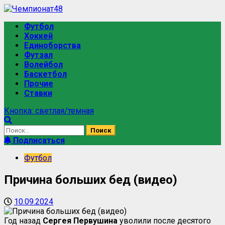
Футбол
Хоккей
Единоборства
Футзал
Волейбол
Баскетбол
Прочие
Ставки
Кнопка: светлая/темная
Подписаться
Футбол
Причина больших бед (видео)
10.09.2024
Год назад
Сергея Первушина
уволили после десятого