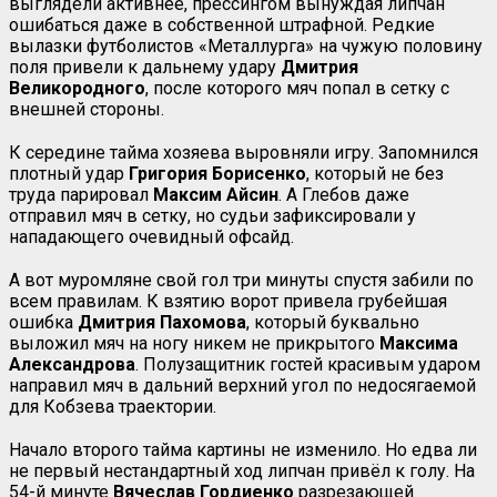
выглядели активнее, прессингом вынуждая липчан
ошибаться даже в собственной штрафной. Редкие
вылазки футболистов «Металлурга» на чужую половину
поля привели к дальнему удару
Дмитрия
Великородного
, после которого мяч попал в сетку с
внешней стороны.
К середине тайма хозяева выровняли игру. Запомнился
плотный удар
Григория
Борисенко
, который не без
труда парировал
Максим Айсин
. А Глебов даже
отправил мяч в сетку, но судьи зафиксировали у
нападающего очевидный офсайд.
А вот муромляне свой гол три минуты спустя забили по
всем правилам. К взятию ворот привела грубейшая
ошибка
Дмитрия Пахомова
, который буквально
выложил мяч на ногу никем не прикрытого
Максима
Александрова
. Полузащитник гостей красивым ударом
направил мяч в дальний верхний угол по недосягаемой
для Кобзева траектории.
Начало второго тайма картины не изменило. Но едва ли
не первый нестандартный ход липчан привёл к голу. На
54-й минуте
Вячеслав Гордиенко
разрезающей