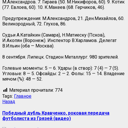
М.Александров. 7. Гираев (50. М.Никифоров, 60). 9. Котик
(77. Евлоев, 60). 10. К.Макеев (68. Герчиков, 46).
Предупреждения: М.Александров, 21. Ден.Михайлов, 60.
Великородный, 72. Глухов, 86.
Судьи А.Катайкин (Самара), Н.Матиеску (Псков),
И.Акопян (Воронеж). Инспектор В.Харламов. Делегат
В.Ильин (оба — Москва).
8 сентября. Липецк. Стадион Металлург. 980 зрителей.
Голевые моменты: 5 — 6. Удары (в створ): 7 (4) — 7 (5).
Угловые: 8 — 5. Офсайды: 2 — 2. Фолы: 15 — 14. Владение
мячом (%): 48 — 52.
Материал прочитали:
774
Tags:
Главное
Назад
Победный дубль Кравченко, роковая передача
футболиста из Грязей (видео)