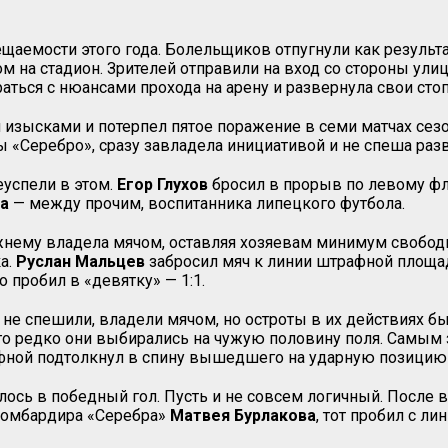
аемости этого года. Болельщиков отпугнули как результа
на стадион. Зрителей отправили на вход со стороны улиц
раться с нюансами прохода на арену и развернула свои сто
изысками и потерпел пятое поражение в семи матчах сезон
 «Серебро», сразу завладела инициативой и не спеша разв
еуспели в этом.
Егор Глухов
бросил в прорыв по левому ф
ва
— между прочим, воспитанника липецкого футбола.
жнему владела мячом, оставляя хозяевам минимум свободы 
а.
Руслан Мальцев
забросил мяч к линии штрафной площа
о пробил в «девятку» — 1:1.
не спешили, владели мячом, но остроты в их действиях бы
ого редко они выбирались на чужую половину поля. Самым
ной подтолкнул в спину вышедшего на ударную позицию 
сь в победный гол. Пусть и не совсем логичный. После в
бомбардира «Серебра»
Матвея Бурлакова
, тот пробил с л