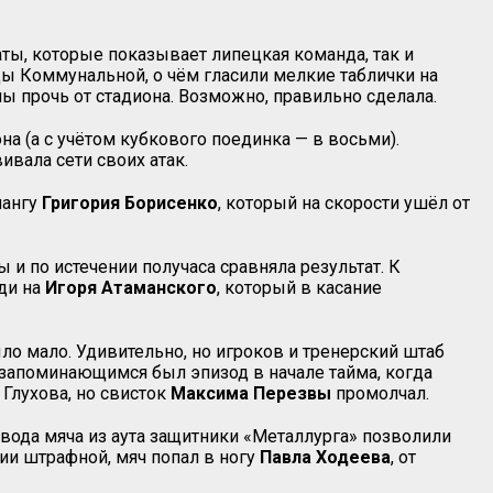
ты, которые показывает липецкая команда, так и
ы Коммунальной, о чём гласили мелкие таблички на
пы прочь от стадиона. Возможно, правильно сделала.
а (а с учётом кубкового поединка — в восьми).
ивала сети своих атак.
лангу
Григория Борисенко
, который на скорости ушёл от
и по истечении получаса сравняла результат. К
ди на
Игоря Атаманского
, который в касание
ло мало. Удивительно, но игроков и тренерский штаб
 запоминающимся был эпизод в начале тайма, когда
Глухова, но свисток
Максима Перезвы
промолчал.
вода мяча из аута защитники «Металлурга» позволили
инии штрафной, мяч попал в ногу
Павла Ходеева
, от