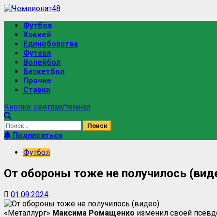
Перейти
к
Основное
Футбол
содержимому
меню
Хоккей
Единоборства
Футзал
Волейбол
Баскетбол
Прочие
Ставки
Кнопка: светлая/темная
Найти:
Подписаться
Футбол
От обороны тоже не получилось (вид
01.09.2024
«Металлург»
Максима Ромащенко
изменил своей псевдо