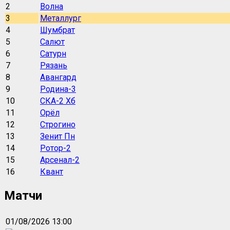
2
Волна
3
Металлург
4
Шумбрат
5
Салют
6
Сатурн
7
Рязань
8
Авангард
9
Родина-3
10
СКА-2 Хб
11
Орёл
12
Строгино
13
Зенит Пн
14
Ротор-2
15
Арсенал-2
16
Квант
Матчи
01/08/2026 13:00