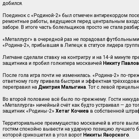
добился.
Поединок с «Родиной-2» был отмечен антирекордом посещ
ремонтные работы, ведущиеся перед центральным входом 
заборе. В итоге часть болельщиков просто не стала разби
«Металлург» в очередной раз не порадовал футбольными 
«Родина-2», прибывшая в Липецк в статусе лидера группы
Липчане сделали ставку на контригру и на 14-й минуте пр
защитника и пробил голкипера москвичей
Никиту Павло
После гола игра почти не изменилась. «Родина-2» по-пре
ответному голу привела быстрая и эффектная трёхходовк
переправил на
Дмитрия Малыгина
. Тот с левой прицельн
Во второй половине всё было по-прежнему. Гости никуда 
«Металлурга» ничейный счёт как будто устраивал — до т
защитник «Родины-2»
Хетаг Кочиев
в собственной штраф
Территориальное преимущество москвичей в итоге вылило
гостям спокойно вывести на ударную позицию лучшего 
которой срикошетил в угол ворот
Никиты Яворского
.