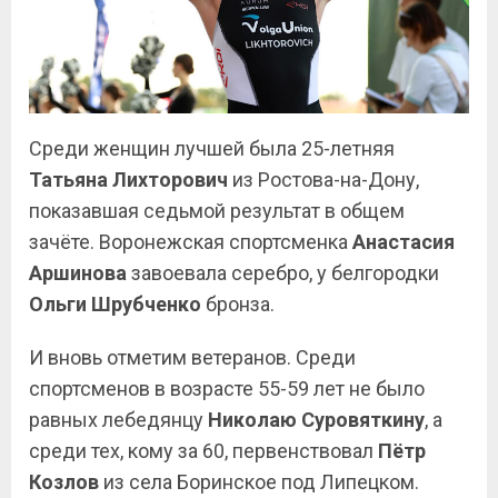
Среди женщин лучшей была 25-летняя
Татьяна Лихторович
из Ростова-на-Дону,
показавшая седьмой результат в общем
зачёте. Воронежская спортсменка
Анастасия
Аршинова
завоевала серебро, у белгородки
Ольги Шрубченко
бронза.
И вновь отметим ветеранов. Среди
спортсменов в возрасте 55-59 лет не было
равных лебедянцу
Николаю Суровяткину
, а
среди тех, кому за 60, первенствовал
Пётр
Козлов
из села Боринское под Липецком.