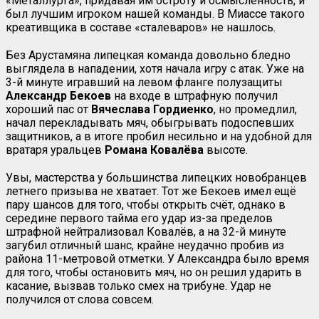
«Металлурга», придавая им остроту и осмысленность, и
был лучшим игроком нашей команды. В Миассе такого
креативщика в составе «сталеваров» не нашлось.
Без Арустамяна липецкая команда довольно бледно
выглядела в нападении, хотя начала игру с атак. Уже на
3-й минуте игравший на левом фланге полузащиты
Александр Бекоев
на входе в штрафную получил
хороший пас от
Вячеслава Гордиенко
, но промедлил,
начал перекладывать мяч, обыгрывать подоспевших
защитников, а в итоге пробил несильно и на удобной для
вратаря уральцев
Романа Ковалёва
высоте.
Увы, мастерства у большинства липецких новобранцев
летнего призыва не хватает. Тот же Бекоев имел ещё
пару шансов для того, чтобы открыть счёт, однако в
середине первого тайма его удар из-за пределов
штрафной нейтрализовал Ковалёв, а на 32-й минуте
загубил отличный шанс, крайне неудачно пробив из
района 11-метровой отметки. У Александра было время
для того, чтобы остановить мяч, но он решил ударить в
касание, вызвав только смех на трибуне. Удар не
получился от слова совсем.