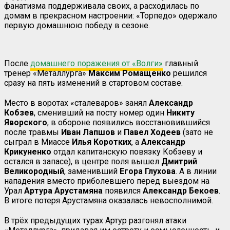
фанатизма поддерживала своих, а расходилась по
домам в прекрасном настроении: «Торпедо» одержало
первую домашнюю победу в сезоне.
После
домашнего поражения от «Волги»
главный
тренер «Металлурга»
Максим
Ромащенко
решился
сразу на пять изменений в стартовом составе.
Место в воротах «сталеваров» занял
Александр
Кобзев
, сменивший на посту номер один
Никиту
Яворского
, в обороне появились восстановившийся
после травмы
Иван Лапшов
и
Павел Ходеев
(зато не
сыграл в Миассе
Илья Коротких
, а
Александр
Крикуненко
отдал капитанскую повязку Кобзеву и
остался в запасе), в центре поля вышел
Дмитрий
Великородный
, заменивший
Егора Глухова
. А в линии
нападения вместо приболевшего перед выездом на
Урал
Артура Арустамяна
появился
Александр Бекоев
.
В итоге потеря Арустамяна оказалась невосполнимой.
В трёх предыдущих турах Артур разгонял атаки