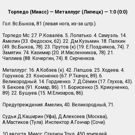
Торпедо (Миасс) — Металлург (Липецк) — 1:0 (0:0)
Гол: Вс.Быков, 81 (левая нога, из-за штр.).
Торпедо Мс: 27. Р.Ковалёв. 5. Лопатько. 4. Самуэль. 14.
Амелин (33. Федосюк, 62). 22. Дм.Кузьмин. 18. Палкин
(49. Вс.Быков, 78). 23. Прутов (к) (19. Е.Поздняков, 74). 7.
Замятин. 74. Казимир (20. И.Масленников, 78). 21.
Чаплиев (88. Кочергин, 74). 8. Серченков.
Металлург: 16. А.Кобзев (к). 42. Лапшов. 25. Ходеев. 4.
Горунков. 23. Кононенко (67. Р.Ткачук, 89). 6.
Великородный. 14. Гордиенко. 7. Д.Сёмин (17. Глухов, 43).
9. Бекоев (91. Комар, 86). 11. Борисенко (5. Крикуненко,
89). 22. Бушуев (15. М.Елизаров, 86).
Предупреждения: Амелин, 40. Великородный, 71.
Судьи Д.Каширин (Уфа), Д.Алексеев (Москва),
А.Мастиков (Тула). Инспектор А.Гончар (Сочи).
10 августа. Миасс. Стадион Труд. 450 зрителей.