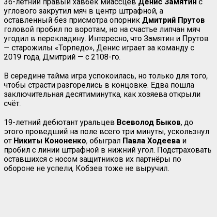
36-летний правый хавбек миассцев
Денис Замятин
с
углового закрутил мяч в центр штрафной, а
оставленный без присмотра опорник
Дмитрий Прутов
головой пробил по воротам, но на счастье липчан мяч
угодил в перекладину. Интересно, что Замятин и Прутов
— старожилы «Торпедо», Денис играет за команду с
2019 года, Дмитрий — с 2108-го.
В середине тайма игра успокоилась, но только для того,
чтобы страсти разгорелись в концовке. Едва пошла
заключительная десятиминутка, как хозяева открыли
счёт.
19-летний дебютант уральцев
Всеволод Быков
, до
этого проведший на поле всего три минуты, ускользнул
от
Никиты
Кононенко
, обыграл
Павла
Ходеева
и
пробил с линии штрафной в нижний угол. Подстраховать
оставшихся с носом защитников их партнёры по
обороне не успели, Кобзев тоже не выручил.