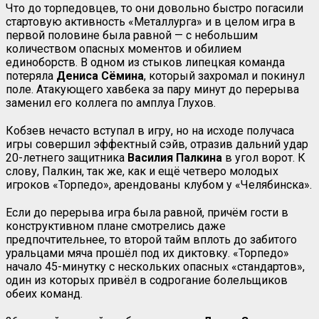
Что до торпедовцев, то они довольно быстро погасили
стартовую активность «Металлурга» и в целом игра в
первой половине была равной — с небольшим
количеством опасных моментов и обилием
единоборств. В одном из стыков липецкая команда
потеряла
Дениса Сёмина
, который захромал и покинул
поле. Атакующего хавбека за пару минут до перерыва
заменил его коллега по амплуа Глухов.
Кобзев нечасто вступал в игру, но на исходе получаса
игры совершил эффектный сэйв, отразив дальний удар
20-летнего защитника
Василия Палкина
в угол ворот. К
слову, Палкин, так же, как и ещё четверо молодых
игроков «Торпедо», арендованы клубом у «Челябинска».
Если до перерыва игра была равной, причём гости в
конструктивном плане смотрелись даже
предпочтительнее, то второй тайм вплоть до забитого
уральцами мяча прошёл под их диктовку. «Торпедо»
начало 45-минутку с нескольких опасных «стандартов»,
один из которых привёл в содрогание болельщиков
обеих команд.