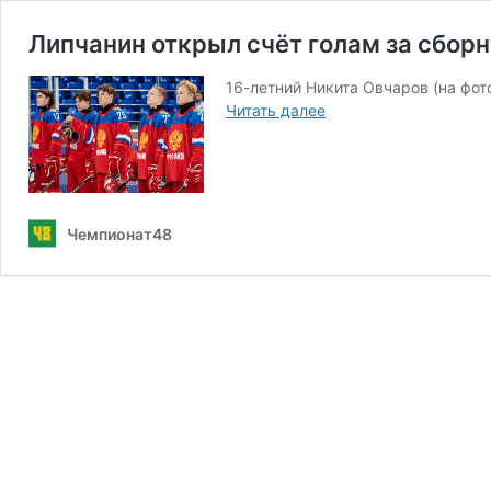
Липчанин открыл счёт голам за сборн
16-летний Никита Овчаров (на фо
Липчанин
Читать далее
открыл
счёт
голам
за
сборную
Чемпионат48
(видео)