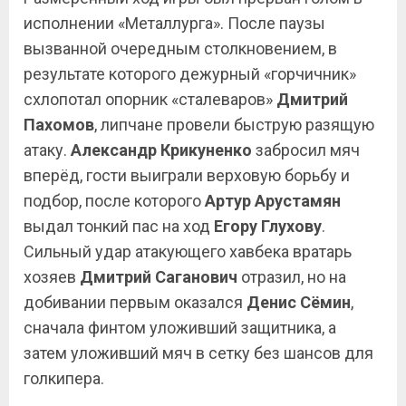
исполнении «Металлурга». После паузы
вызванной очередным столкновением, в
результате которого дежурный «горчичник»
схлопотал опорник «сталеваров»
Дмитрий
Пахомов
, липчане провели быструю разящую
атаку.
Александр Крикуненко
забросил мяч
вперёд, гости выиграли верховую борьбу и
подбор, после которого
Артур Арустамян
выдал тонкий пас на ход
Егору Глухову
.
Сильный удар атакующего хавбека вратарь
хозяев
Дмитрий Саганович
отразил, но на
добивании первым оказался
Денис Сёмин
,
сначала финтом уложивший защитника, а
затем уложивший мяч в сетку без шансов для
голкипера.