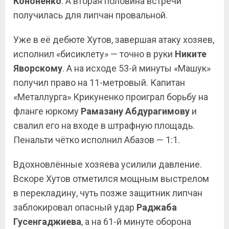
Кононенко
. А вторая половина встречи
получилась для липчан провальной.
Уже в её дебюте Хутов, завершая атаку хозяев,
исполнил «бисиклету» — точно в руки
Никите
Яворскому
. А на исходе 53-й минуты «Машук»
получил право на 11-метровый. Капитан
«Металлурга» Крикуненко проиграл борьбу на
фланге юркому
Рамазану
Абдурагимову
и
свалил его на входе в штрафную площадь.
Пенальти чётко исполнил Абазов — 1:1.
Вдохновлённые хозяева усилили давление.
Вскоре Хутов отметился мощным выстрелом
в перекладину, чуть позже защитник липчан
заблокировал опасный удар
Раджаба
Гусенгаджиева
, а на 61-й минуте оборона