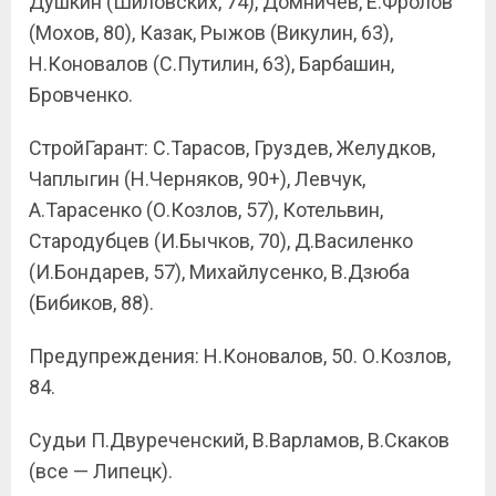
Душкин (Шиловских, 74), Домничев, Е.Фролов
(Мохов, 80), Казак, Рыжов (Викулин, 63),
Н.Коновалов (С.Путилин, 63), Барбашин,
Бровченко.
СтройГарант: С.Тарасов, Груздев, Желудков,
Чаплыгин (Н.Черняков, 90+), Левчук,
А.Тарасенко (О.Козлов, 57), Котельвин,
Стародубцев (И.Бычков, 70), Д.Василенко
(И.Бондарев, 57), Михайлусенко, В.Дзюба
(Бибиков, 88).
Предупреждения: Н.Коновалов, 50. О.Козлов,
84.
Судьи П.Двуреченский, В.Варламов, В.Скаков
(все — Липецк).