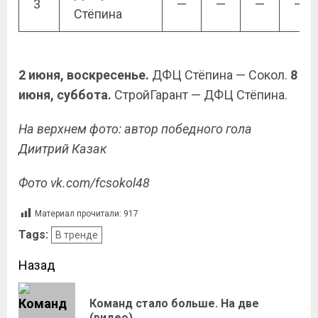
3
—
—
—
—
Стёпина
2 июня, воскресенье.
ДФЦ Стёпина — Сокол.
8
июня, суббота.
СтройГарант — ДФЦ Стёпина.
На верхнем фото: автор победного гола
Диитрий Казак
Фото vk.com/fcsokol48
Материал прочитали:
917
Tags:
В тренде
Назад
Команд стало больше. На две
(видео)