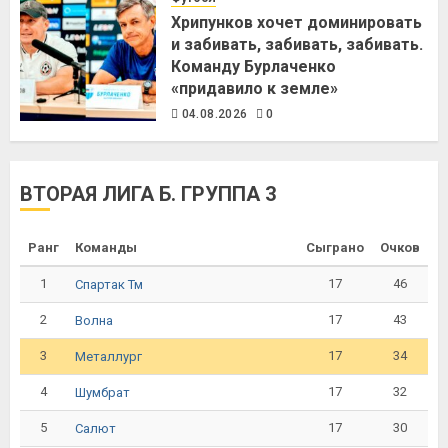
Хрипунков хочет доминировать
и забивать, забивать, забивать.
Команду Бурлаченко
«придавило к земле»
04.08.2026
0
ВТОРАЯ ЛИГА Б. ГРУППА 3
Ранг
Команды
Сыграно
Очков
1
17
46
Спартак Тм
2
17
43
Волна
3
17
34
Металлург
4
17
32
Шумбрат
5
17
30
Салют