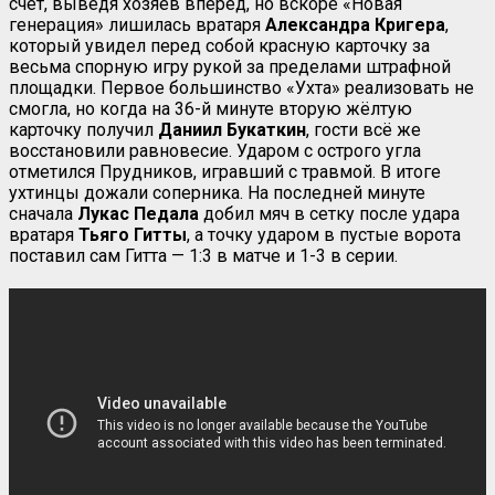
счёт, выведя хозяев вперёд, но вскоре «Новая
генерация» лишилась вратаря
Александра Кригера
,
который увидел перед собой красную карточку за
весьма спорную игру рукой за пределами штрафной
площадки. Первое большинство «Ухта» реализовать не
смогла, но когда на 36-й минуте вторую жёлтую
карточку получил
Даниил Букаткин
, гости всё же
восстановили равновесие. Ударом с острого угла
отметился Прудников, игравший с травмой. В итоге
ухтинцы дожали соперника. На последней минуте
сначала
Лукас Педала
добил мяч в сетку после удара
вратаря
Тьяго Гитты
, а точку ударом в пустые ворота
поставил сам Гитта — 1:3 в матче и 1-3 в серии.