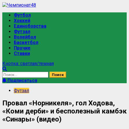
Футбол
Хоккей
Единоборства
Футзал
Волейбол
Баскетбол
Прочие
Ставки
Кнопка: светлая/темная
Подписаться
Футзал
Провал «Норникеля», гол Ходова,
«Коми дерби» и бесполезный камбэк
«Синары» (видео)