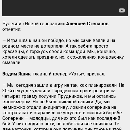
Рулевой «Новой генерации»
Алексей Степанов
отметил:
— Игра шла к нашей победе, но мы сами взяли и на
ровном месте не дотерпели. А так ребята просто
красавцы, я горжусь своей командой. Мы, конечно,
хотели сделать праздник, но, к сожалению, концовочку
смазали.
Вадим Яшин
, главный тренер «Ухты», признал:
— Мы сегодня зашли в игру не так, как планировали. На
30-й секунде удалили Парадински, при игре «три на
четыре» травму получил Прудников, и мы остались
ввосьмером. Но не было никакой паники. Да, мы
немножко отдали инициативу, ловили соперника на
контратаках и старались не уступать в силовой борьбе.
Соперник — молодцы, для них это был как последний
бой. У них сводило ноги, но добегали все эпизоды. Те
две карточки, которые они получили, они тоже из этой