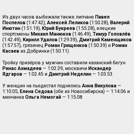
Из двух часов выбежали также липчане
Павел
Поспелов
(1:47.42),
Алексей Леликов
(1:50.28),
Валерий
Инютин
(1:51.19),
Юрий Букреев
(1:55.28), елецкие
спортсмены
Михаил Манюков
(1:46.49),
Тимур Головлёв
(1:42.49),
Кирилл Удалов
(1:29.39),
Дмитрий Каменщиков
(1:57.57), грязинец
Роман Грищенков
(1:50.39) и
Роман
Касаев
из Добринки (1:50.11).
Тройку призёров у мужчин составили казанский бегун
Ринас Ахмадеев
— 1:02.39, москвичи
Искандер
Ядгаров
— 1:02.45 и
Дмитрий Неделин
— 1:03.53.
У женщин на пьедестал поднялись
Анна Викулова
—
1:10.05,
Елена Седова
(обе из Новосибирска) — 1:14.06 и
минчанка
Ольга Немогай
— 1:15.08.