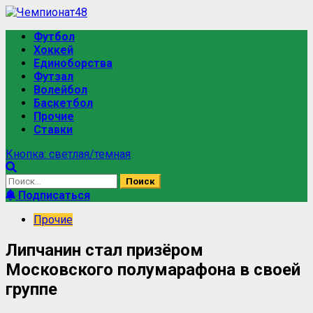
Перейти
к
Основное
Футбол
содержимому
меню
Хоккей
Единоборства
Футзал
Волейбол
Баскетбол
Прочие
Ставки
Кнопка: светлая/темная
Найти:
Подписаться
Прочие
Липчанин стал призёром
Московского полумарафона в своей
группе