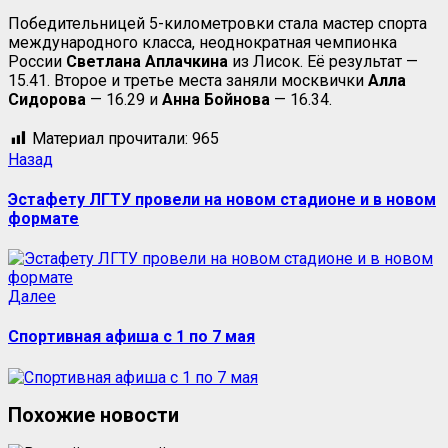
Победительницей 5-километровки стала мастер спорта
международного класса, неоднократная чемпионка
России
Светлана Аплачкина
из Лисок. Её результат —
15.41. Второе и третье места заняли москвички
Алла
Сидорова
— 16.29 и
Анна Бойнова
— 16.34.
Материал прочитали:
965
Навигация
Предыдущая
Назад
запись:
записи
Эстафету ЛГТУ провели на новом стадионе и в новом
формате
Следующая
Далее
запись:
Спортивная афиша с 1 по 7 мая
Похожие новости