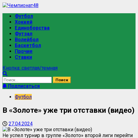
Футбол
Хоккей
Единоборства
Футзал
Волейбол
Баскетбол
Прочие
Ставки
Кнопка: светлая/темная
Подписаться
Футбол
В «Золоте» уже три отставки (видео)
27.04.2024
Не успел турнир в группе «Золото» второй лиги перейти