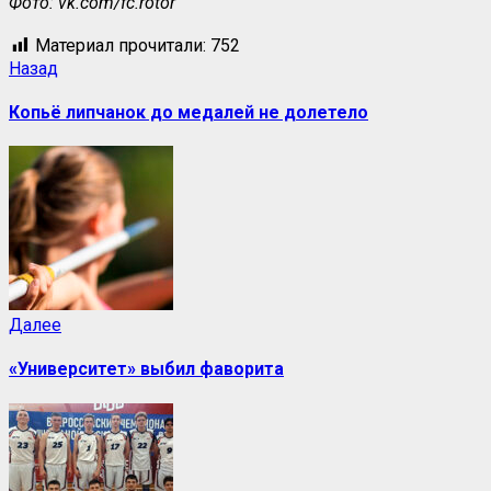
Фото: vk.com/fc.rotor
Материал прочитали:
752
Назад
Копьё липчанок до медалей не долетело
Далее
«Университет» выбил фаворита