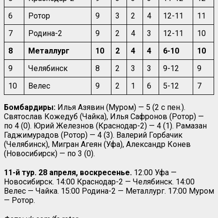
6
Ротор
9
3
2
4
12-11
11
7
Родина-2
9
2
4
3
12-11
10
8
Металлург
10
2
4
4
6-10
10
9
Челябинск
8
2
3
3
9-12
9
10
Велес
9
2
1
6
5-12
7
Бомбардиры:
Илья Азявин (Муром) — 5 (2 с пен.).
Святослав Кожедуб (Чайка), Илья Сафронов (Ротор) —
по 4 (0). Юрий Железнов (Краснодар-2) — 4 (1). Рамазан
Гаджимурадов (Ротор) — 4 (3). Валерий Горбачик
(Челябинск), Мигран Агеян (Уфа), Александр Конев
(Новосибирск) — по 3 (0).
11-й тур. 28 апреля, воскресенье.
12:00 Уфа —
Новосибирск. 14:00 Краснодар-2 — Челябинск. 14:00
Велес — Чайка. 15:00 Родина-2 — Металлург. 17:00 Муром
— Ротор.