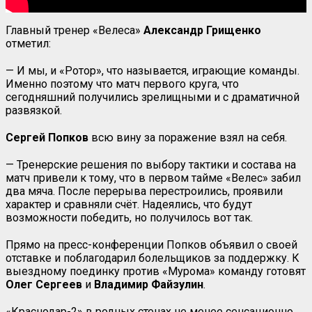
Главный тренер «Велеса»
Александр Грищенко
отметил:
— И мы, и «Ротор», что называется, играющие команды.
Именно поэтому что матч первого круга, что
сегодняшний получились зрелищными и с драматичной
развязкой.
Сергей Попков
всю вину за поражение взял на себя.
— Тренерские решения по выбору тактики и состава на
матч привели к тому, что в первом тайме «Велес» забил
два мяча. После перерыва перестроились, проявили
характер и сравняли счёт. Надеялись, что будут
возможности победить, но получилось вот так.
Прямо на пресс-конференции Попков объявил о своей
отставке и поблагодарил болельщиков за поддержку. К
выездному поединку против «Мурома» команду готовят
Олег Сергеев
и
Владимир Файзулин
.
«Краснодар-2» в родных стенах не менее сенсационно