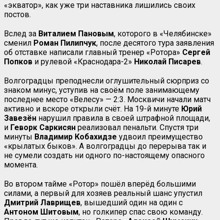
«экватор», как уже три наставника лишились своих
постов.
Вслед за
Виталием Пановым
, которого в «Челябинске»
сменил
Роман Пилипчук
, после десятого тура заявления
об отставке написали главный тренер «Ротора»
Сергей
Попков
и рулевой «Краснодара-2»
Николай Писарев
.
Волгоградцы преподнесли оглушительный сюрприз со
знаком минус, уступив на своём поле занимающему
последнее место «Велесу» — 2:3. Москвичи начали матч
активно и вскоре открыли счёт. На 19-й минуте
Юрий
Завезён
нарушил правила в своей штрафной площади,
и
Геворк Саркисян
реализовал пенальти. Спустя три
минуты
Владимир
Кобахидзе
удвоил преимущество
«крылатых быков». А волгоградцы до перерыва так и
не сумели создать ни одного по-настоящему опасного
момента.
Во втором тайме «Ротор» пошёл вперёд большими
силами, а первый для хозяев реальный шанс упустил
Дмитрий Лаврищев
, вышедший один на один с
Антоном Шитовым
, но голкипер спас свою команду.