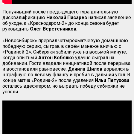
Получивший после предыдущего тура длительную
дисквалификацию
Николай Писарев
написал заявление
об уходе, а «Краснодаром-2» до конца сезона будет
руководить
Олег Веретенников
.
«Новосибирск» прервал четырёхматчевую домашнюю
победную серию, сыграв в своём манеже вничью с
«Родиной-2». Сибиряки забили уже на восьмой минуте,
когда опытный
Антон Кобялко
удачно сыграл на
добивании. Гости владели инициативой после перерыва
и восстановили равновесие.
Данила Шилов
ворвался в
штрафную по левому флангу и пробил в дальний угол. В
конце матча «Родина-2» после удаления
Ильи Петухова
осталась вдесятером, но вырвать победу сибиряки не
успели.