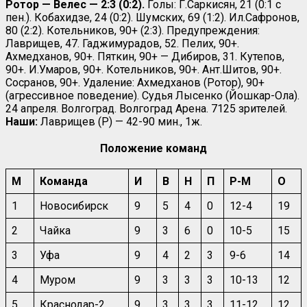
Ротор — Велес — 2:3 (0:2).
Голы: Г.Саркисян, 21 (0:1 с
пен.). Кобахидзе, 24 (0:2). Шумских, 69 (1:2). Ил.Сафронов,
80 (2:2). Котельников, 90+ (2:3). Предупреждения:
Лаврищев, 47. Гаджимурадов, 52. Пелих, 90+.
Ахмедханов, 90+. Пяткин, 90+ — Дибиров, 31. Кутепов,
90+. И.Умаров, 90+. Котельников, 90+. Ант.Шитов, 90+.
Сосранов, 90+. Удаление: Ахмедханов (Ротор), 90+
(агрессивное поведение). Судья Лысенко (Йошкар-Ола).
24 апреля. Волгоград. Волгоград Арена. 7125 зрителей.
Наши:
Лаврищев (Р) — 42-90 мин., 1ж.
Положение команд
М
Команда
И
В
Н
П
Р-М
О
1
Новосибирск
9
5
4
0
12-4
19
2
Чайка
9
3
6
0
10-5
15
3
Уфа
9
4
2
3
9-6
14
4
Муром
9
3
3
3
10-13
12
5
Краснодар-2
9
3
3
3
11-12
12