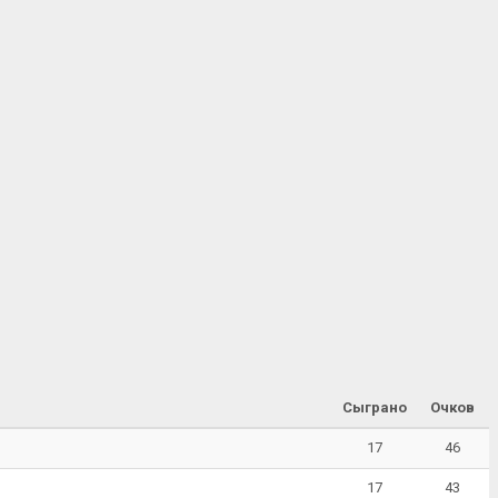
Сыграно
Очков
17
46
17
43