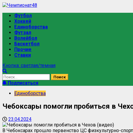
Футбол
Хоккей
Единоборства
Футзал
Волейбол
Баскетбол
Прочие
Ставки
Кнопка: светлая/темная
Подписаться
Единоборства
Чебоксары помогли пробиться в Чехо
23.04.2024
В Чебоксарах прошло первенство ЦС физкультурно-спорт