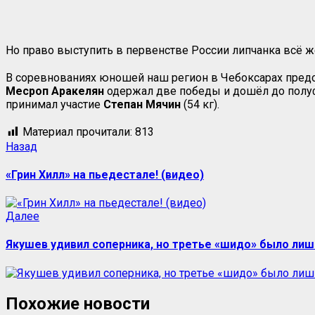
Но право выступить в первенстве России липчанка всё же
В соревнованиях юношей наш регион в Чебоксарах предс
Месроп Аракелян
одержал две победы и дошёл до полуфи
принимал участие
Степан Мячин
(54 кг).
Материал прочитали:
813
Назад
«Грин Хилл» на пьедестале! (видео)
Далее
Якушев удивил соперника, но третье «шидо» было лиш
Похожие новости