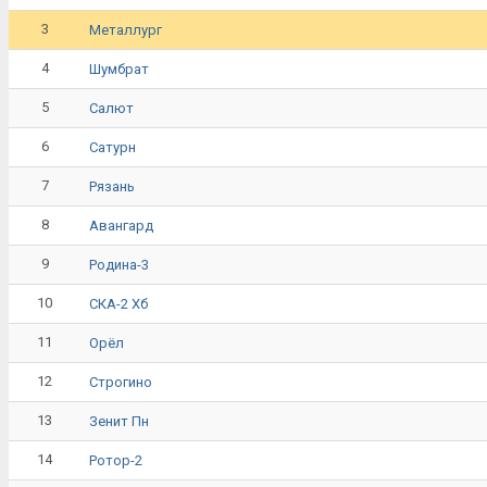
3
Металлург
4
Шумбрат
5
Салют
6
Сатурн
7
Рязань
8
Авангард
9
Родина-3
10
СКА-2 Хб
11
Орёл
12
Строгино
13
Зенит Пн
14
Ротор-2