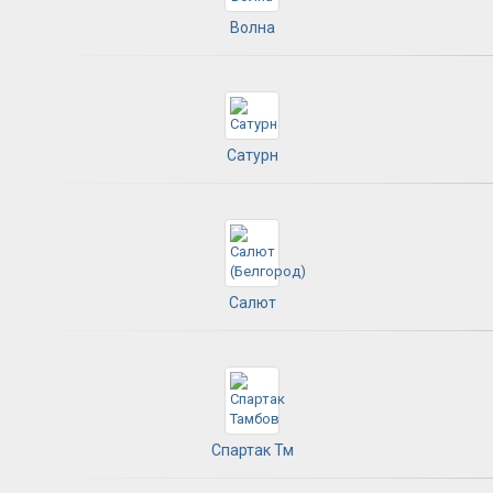
Волна
Сатурн
Салют
Спартак Тм