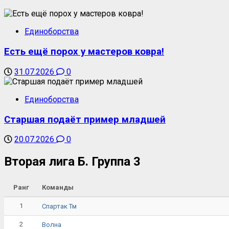
Единоборства
Есть ещё порох у мастеров ковра!
31.07.2026
0
Единоборства
Старшая подаёт пример младшей
20.07.2026
0
Вторая лига Б. Группа 3
Ранг
Команды
1
Спартак Тм
2
Волна