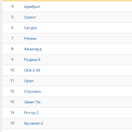
4
Шумбрат
5
Салют
6
Сатурн
7
Рязань
8
Авангард
9
Родина-3
10
СКА-2 Хб
11
Орёл
12
Строгино
13
Зенит Пн
14
Ротор-2
15
Арсенал-2