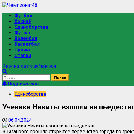
Футбол
Хоккей
Единоборства
Футзал
Волейбол
Баскетбол
Прочие
Ставки
Кнопка: светлая/темная
Подписаться
Единоборства
Ученики Никиты взошли на пьедеста
06.04.2024
В Таганроге прошло открытое первенство города по гре