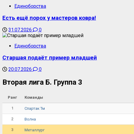
Единоборства
Есть ещё порох у мастеров ковра!
31.07.2026
0
Единоборства
Старшая подаёт пример младшей
20.07.2026
0
Вторая лига Б. Группа 3
Ранг
Команды
1
Спартак Тм
2
Волна
3
Металлург