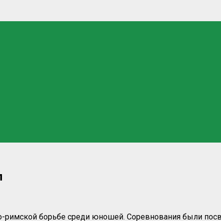
л
ко-римской борьбе среди юношей. Соревнования были пос