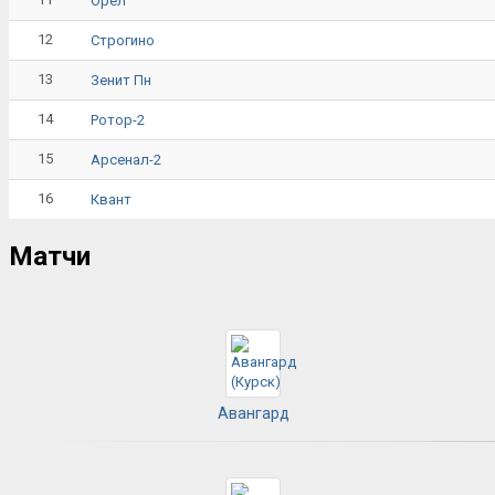
Орёл
12
Строгино
13
Зенит Пн
14
Ротор-2
15
Арсенал-2
16
Квант
Матчи
Авангард