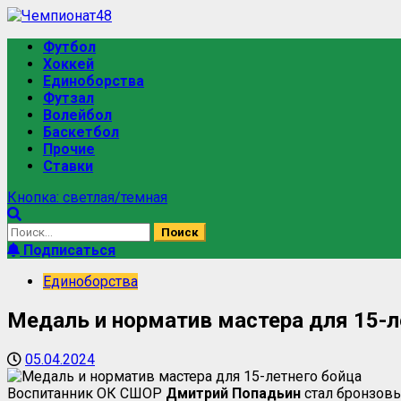
Футбол
Хоккей
Единоборства
Футзал
Волейбол
Баскетбол
Прочие
Ставки
Кнопка: светлая/темная
Подписаться
Единоборства
Медаль и норматив мастера для 15-л
05.04.2024
Воспитанник ОК СШОР
Дмитрий Попадьин
стал бронзовы