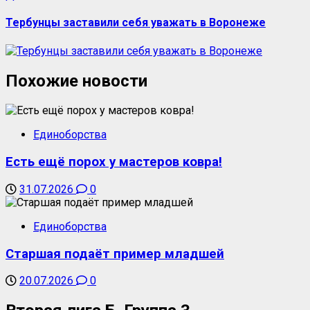
Тербунцы заставили себя уважать в Воронеже
Похожие новости
Единоборства
Есть ещё порох у мастеров ковра!
31.07.2026
0
Единоборства
Старшая подаёт пример младшей
20.07.2026
0