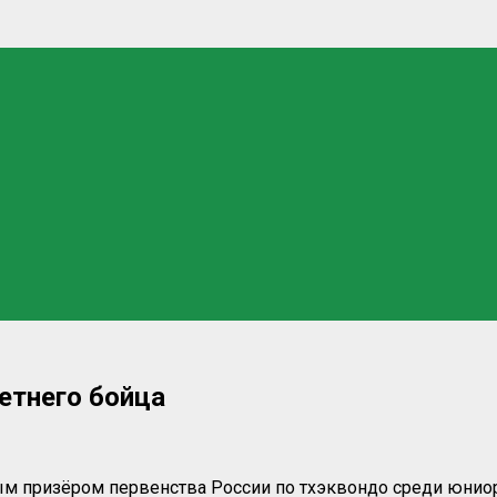
етнего бойца
м призёром первенства России по тхэквондо среди юниор