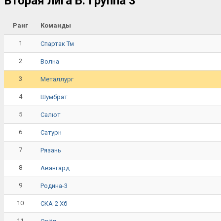
Вторая лига Б. Группа 3
Ранг
Команды
1
Спартак Тм
2
Волна
3
Металлург
4
Шумбрат
5
Салют
6
Сатурн
7
Рязань
8
Авангард
9
Родина-3
10
СКА-2 Хб
11