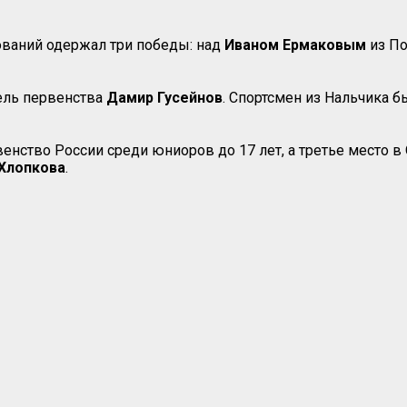
нований одержал три победы: над
Иваном Ермаковым
из П
ель первенства
Дамир
Гусейнов
. Спортсмен из Нальчика 
енство России среди юниоров до 17 лет, а третье место в
Хлопкова
.