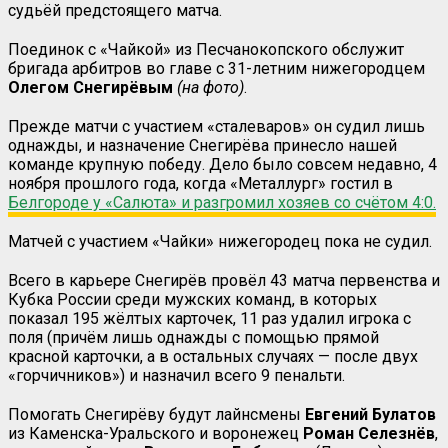
судьёй предстоящего матча.
Поединок с «Чайкой» из Песчанокопского обслужит
бригада арбитров во главе с 31-летним нижегородцем
Олегом Снегирёвым
(на фото)
.
Прежде матчи с участием «сталеваров» он судил лишь
однажды, и назначение Снегирёва принесло нашей
команде крупную победу. Дело было совсем недавно, 4
ноября прошлого года, когда «Металлург» гостил в
Белгороде у «Салюта» и разгромил хозяев со счётом 4:0.
Матчей с участием «Чайки» нижегородец пока не судил.
Всего в карьере Снегирёв провёл 43 матча первенства и
Кубка России среди мужских команд, в которых
показал 195 жёлтых карточек, 11 раз удалил игрока с
поля (причём лишь однажды с помощью прямой
красной карточки, а в остальных случаях — после двух
«горчичников») и назначил всего 9 пенальти.
Помогать Снегирёву будут лайнсмены
Евгений Булатов
из Каменска-Уральского и воронежец
Роман Селезнёв
,