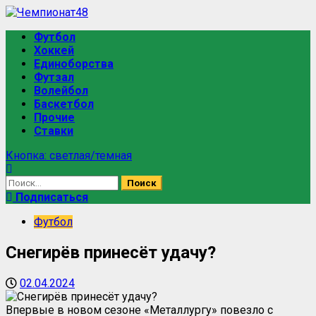
Футбол
Хоккей
Единоборства
Футзал
Волейбол
Баскетбол
Прочие
Ставки
Кнопка: светлая/темная
Подписаться
Футбол
Снегирёв принесёт удачу?
02.04.2024
Впервые в новом сезоне «Металлургу» повезло с