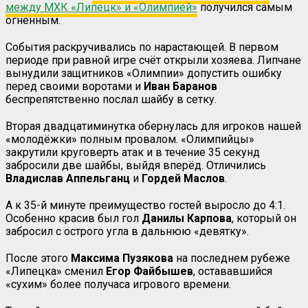
между МХК «Липецк» и «Олимпией»
получился самым
огненным.
События раскручивались по нарастающей. В первом
периоде при равной игре счёт открыли хозяева. Липчане
вынудили защитников «Олимпии» допустить ошибку
перед своими воротами и
Иван Баранов
беспрепятственно послал шайбу в сетку.
Вторая двадцатиминутка обернулась для игроков нашей
«молодёжки» полным провалом. «Олимпийцы»
закрутили круговерть атак и в течение 35 секунд
забросили две шайбы, выйдя вперёд. Отличились
Владислав Аппельганц
и
Гордей Маслов
.
А к 35-й минуте преимущество гостей выросло до 4:1.
Особенно красив был гол
Данилы Карпова
, который он
забросил с острого угла в дальнюю «девятку».
После этого
Максима Пузякова
на последнем рубеже
«Липецка» сменил
Егор Файбышев
, остававшийся
«сухим» более получаса игрового времени.