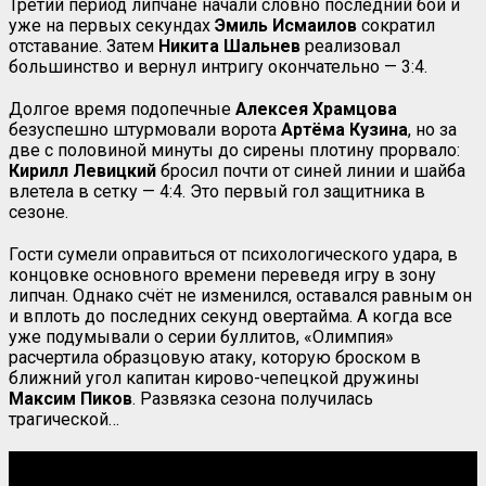
Третий период липчане начали словно последний бой и
уже на первых секундах
Эмиль
Исмаилов
сократил
отставание. Затем
Никита
Шальнев
реализовал
большинство и вернул интригу окончательно — 3:4.
Долгое время подопечные
Алексея
Храмцова
безуспешно штурмовали ворота
Артёма
Кузина
, но за
две с половиной минуты до сирены плотину прорвало:
Кирилл Левицкий
бросил почти от синей линии и шайба
влетела в сетку — 4:4. Это первый гол защитника в
сезоне.
Гости сумели оправиться от психологического удара, в
концовке основного времени переведя игру в зону
липчан. Однако счёт не изменился, оставался равным он
и вплоть до последних секунд овертайма. А когда все
уже подумывали о серии буллитов, «Олимпия»
расчертила образцовую атаку, которую броском в
ближний угол капитан кирово-чепецкой дружины
Максим Пиков
. Развязка сезона получилась
трагической…