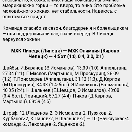
американские горки — то вверх, то вниз. Это проблема
молодёжного хоккея, нет стабильности. Надеюсь, с
опытом всё придёт.
Команде спасибо за сезон, благодарен я и болельщикам
— они поддерживали нас, гнали вперёд. В Липецк
вернулся хоккей.
МХК Липецк (Липецк) — МХК Олимпия (Кирово-
Чепецк) — 4:5от (1:0, 0:4, 3:0, 0:1)
Шайбы: И.Баранов (Э.Исмаилов), 13:39 (1:0). Аппельганц,
27:34 (1:1). Г.Маслов (Мартынец, М.Проскурин), 28:09
(1:2). Т.Пономарёв (Аппельганц), 31:12 (1:3). Д.Карпов
(М.Проскурин), 34:33 (1:4-бол.). Э.Исмаилов (Балмашнов),
40:35 (2:4). Н.Шальнев (Е.Шевцов, Э.Исмаилов), 43:08
(3:4-бол.). Левицкий, 57:27 (4:4). Пиков (Д.Карпов,
Мартынец), 69:59 (4:5).
Штраф: 12 (Лащёнов-2, Э.Исмаилов-2, Пузяков-2,
Курбанов-2, К.Панов-2, Н.Шальнев-2) — 10 (Рачкаускас-4,
команда-2, Лекомцев-2, Ященков-2).