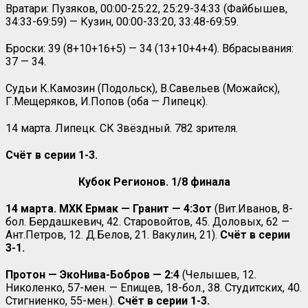
Вратари: Пузяков, 00:00-25:22, 25:29-34:33 (Файбышев,
34:33-69:59) — Кузин, 00:00-33:20, 33:48-69:59.
Броски: 39 (8+10+16+5) — 34 (13+10+4+4). Вбрасывания:
37 — 34.
Судьи К.Камозин (Подольск), В.Савельев (Можайск),
Г.Мещеряков, И.Попов (оба — Липецк).
14 марта. Липецк. СК Звёздный. 782 зрителя.
C
чёт в серии 1-3.
Кубок Регионов. 1/8 финала
14 марта. МХК Ермак — Гранит — 4:3от
(Вит.Иванов, 8-
бол. Бердашкевич, 42. Старовойтов, 45. Доловых, 62 —
Ант.Петров, 12. Д.Белов, 21. Вакулин, 21).
Счёт в серии
3-1.
Протон — ЭкоНива-Бобров — 2:4
(Челышев, 12.
Николенко, 57-мен. — Епищев, 18-бол., 38. Студитских, 40.
Стигниенко, 55-мен.).
Счёт в серии 1-3.