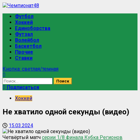
Футбол
Хоккей
Единоборства
Футзал
Волейбол
Баскетбол
Прочие
Ставки
Кнопка: светлая/темная
Подписаться
Хоккей
Не хватило одной секунды (видео)
15.03.2024
Четвёртый матч
серии 1/8 финала Кубка Регионов