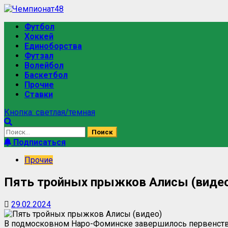
Футбол
Хоккей
Единоборства
Футзал
Волейбол
Баскетбол
Прочие
Ставки
Кнопка: светлая/темная
Подписаться
Прочие
Пять тройных прыжков Алисы (виде
29.02.2024
В подмосковном Наро-Фоминске завершилось первенство 