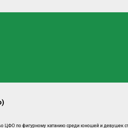
о)
ЦФО по фигурному катанию среди юношей и девушек старш