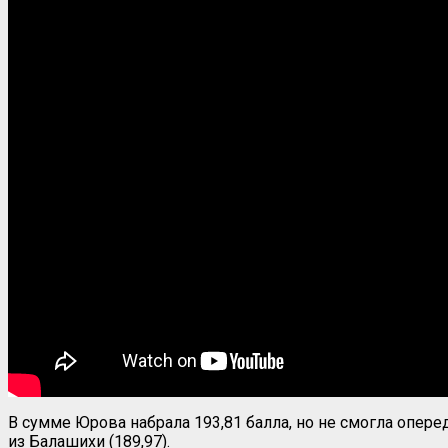
В сумме Юрова набрала 193,81 балла, но не смогла опер
из Балашихи (189,97).