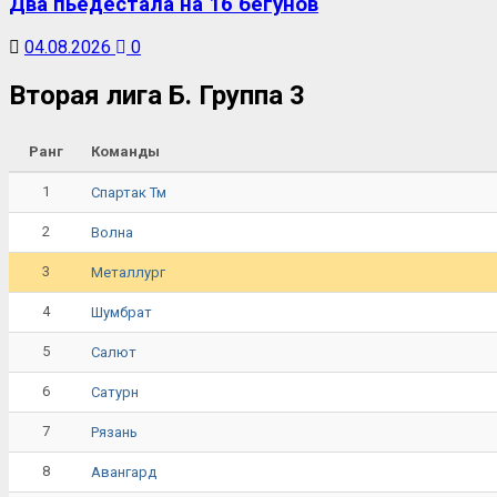
Два пьедестала на 16 бегунов
04.08.2026
0
Вторая лига Б. Группа 3
Ранг
Команды
1
Спартак Тм
2
Волна
3
Металлург
4
Шумбрат
5
Салют
6
Сатурн
7
Рязань
8
Авангард