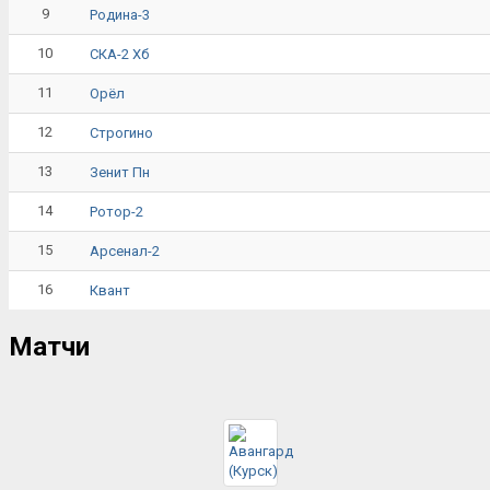
9
Родина-3
10
СКА-2 Хб
11
Орёл
12
Строгино
13
Зенит Пн
14
Ротор-2
15
Арсенал-2
16
Квант
Матчи