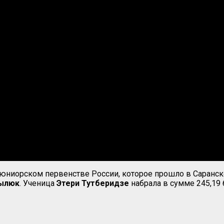
юниорском первенстве России, которое прошло в Саранске,
зылюк
. Ученица
Этери Тутберидзе
набрала в сумме 245,19 