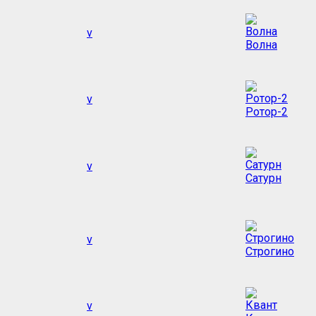
v
Волна
v
Ротор-2
v
Сатурн
v
Строгино
v