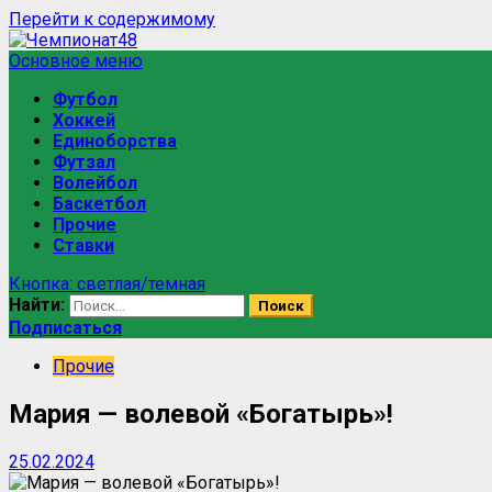
Перейти к содержимому
Основное меню
Футбол
Хоккей
Единоборства
Футзал
Волейбол
Баскетбол
Прочие
Ставки
Кнопка: светлая/темная
Найти:
Подписаться
Прочие
Мария — волевой «Богатырь»!
25.02.2024