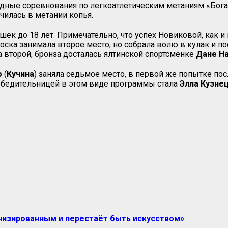
ые соревнования по легкоатлетическим метаниям «Богатыр
чилась в метании копья.
ек до 18 лет. Примечательно, что успех Новиковой, как 
оска занимала второе место, но собрала волю в кулак и п
ла второй, бронза досталась ялтинской спортсменке
Дане Н
о
(
Кучина
) заняла седьмое место, в первой же попытке пос
 Победительницей в этом виде программы стала
Элла Кузне
анизированным и перестаёт быть искусством»