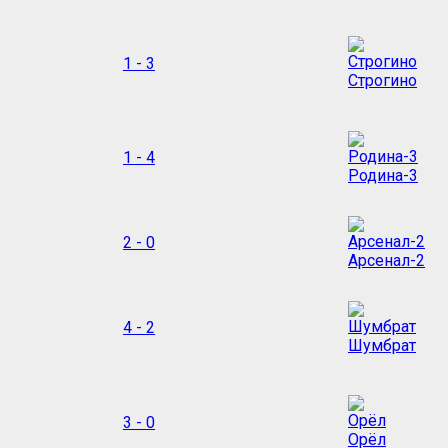
1 - 3
Строгино
1 - 4
Родина-3
2 - 0
Арсенал-2
4 - 2
Шумбрат
3 - 0
Орёл