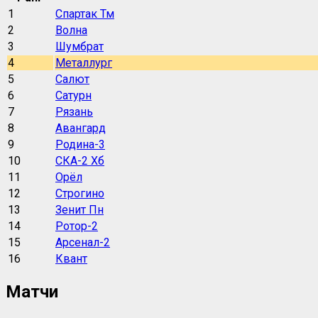
1
Спартак Тм
2
Волна
3
Шумбрат
4
Металлург
5
Салют
6
Сатурн
7
Рязань
8
Авангард
9
Родина-3
10
СКА-2 Хб
11
Орёл
12
Строгино
13
Зенит Пн
14
Ротор-2
15
Арсенал-2
16
Квант
Матчи