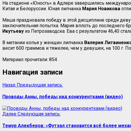
На стадионе «Юность» в Адлере завершились международн
Китая и Белоруссии. Юная липчанка
Мария
Новикова
отли
Маша праздновала победу в этой дисциплине среди девуш
заключительная попытка. Мария вплоть до последнего бр
Икутьеву
из Петрозаводска. Ева с результатом 46,40 ста
В метании копья у женщин липчанка
Валерия Литвиненк
весит 600 граммов и тяжелее, чем у девушек, на 100 г.
Материал прочитали:
854
Навигация записи
Назад
Предыдущая запись:
Проводы Анны, победы над конкурентками (видео)
Далее
Следующая запись:
Темур Алекберов: «Футзал становится всё более мех