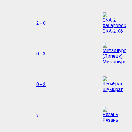
2 - 0
СКА-2 Хб
0 - 3
Металлург
0 - 2
Шумбрат
v
Рязань