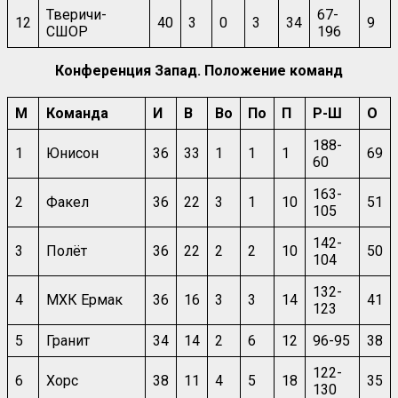
Тверичи-
67-
12
40
3
0
3
34
9
СШОР
196
Конференция Запад. Положение команд
М
Команда
И
В
Во
По
П
Р-Ш
О
188-
1
Юнисон
36
33
1
1
1
69
60
163-
2
Факел
36
22
3
1
10
51
105
142-
3
Полёт
36
22
2
2
10
50
104
132-
4
МХК Ермак
36
16
3
3
14
41
123
5
Гранит
34
14
2
6
12
96-95
38
122-
6
Хорс
38
11
4
5
18
35
130