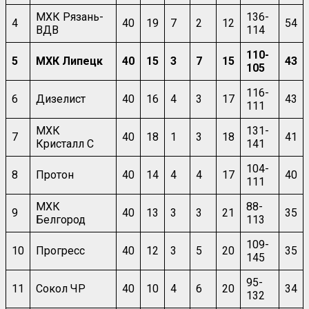
МХК Рязань-
136-
4
40
19
7
2
12
54
ВДВ
114
110-
5
МХК Липецк
40
15
3
7
15
43
105
116-
6
Дизелист
40
16
4
3
17
43
111
МХК
131-
7
40
18
1
3
18
41
Кристалл С
141
104-
8
Протон
40
14
4
4
17
40
111
МХК
88-
9
40
13
3
3
21
35
Белгород
113
109-
10
Прогресс
40
12
3
5
20
35
145
95-
11
Сокол ЧР
40
10
4
6
20
34
132