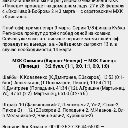
Заключительные матчи регулярного чемпионата МХК
«Липецк» проведёт на домашнем льду: 27 и 28 февраля
с «ЭкоНивой-Бобров» 2 и 3 марта — с саратовским МХК
«Кристалл».
Плэй-офф примет старт 9 марта. Серии 1/8 финала Кубка
Регионов пройдут до трёх побед одной из команд.
Сейчас уже ясно, что липчане первые матчи плэй-офф
проведут на выезде, а в «Звёздном» сыграют 13 и, в
случае необходимости, 14 марта.
МХК Олимпия (Кирово-Чепецк) — МХК Липецк
(Липецк) — 3:2 булл. (1:1, 0:0, 1:1, 0:0, 1:0)
Шайбы: К.Коваленко (К.Дмитриев, Е.Захаров), 13:53 (0:1-
бол.). Аппельганц (Т.Пономарёв, Пиков), 19:54 (1:1).
К.Дмитриев (Попадьин), 41:34 (1:2). А.Гришин (Мартынец,
Ус), 47:51 (2:2). Мартынец, 65:00 (3:2-п.б.).
Штраф: 10 (Фальковский-2, Лекомцев-2, Ус-2, Юрин-2,
Пиков-2) — 12 (Е.Захаров-2, Попадьин-2, М.Иванов-2, Вл-
в Мельников-2, Чайшвили-2, Курбанов-2).
Вратари: Арт.Казаков, 00:00-36:37, 36:44-65:00 —