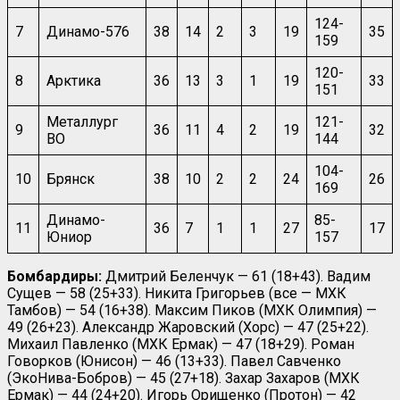
124-
7
Динамо-576
38
14
2
3
19
35
159
120-
8
Арктика
36
13
3
1
19
33
151
Металлург
121-
9
36
11
4
2
19
32
ВО
144
104-
10
Брянск
38
10
2
2
24
26
169
Динамо-
85-
11
36
7
1
1
27
17
Юниор
157
Бомбардиры:
Дмитрий Беленчук — 61 (18+43). Вадим
Сущев — 58 (25+33). Никита Григорьев (все — МХК
Тамбов) — 54 (16+38). Максим Пиков (МХК Олимпия) —
49 (26+23). Александр Жаровский (Хорс) — 47 (25+22).
Михаил Павленко (МХК Ермак) — 47 (18+29). Роман
Говорков (Юнисон) — 46 (13+33). Павел Савченко
(ЭкоНива-Бобров) — 45 (27+18). Захар Захаров (МХК
Ермак) — 44 (24+20). Игорь Орищенко (Протон) — 42