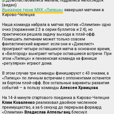
Выездное турне МХК «Липецк»
завершал матчами в
Кирово-Чепецке.
Наша команда набрала в матчах против «Олимпии» одно
очко (поражения 2:3 в серии буллитов и 2:4), но
практически решила задачу выхода в плэй-офф.
Помешать липчанам может только совсем
фантастический вариант: если они и «Дизелист»
проиграют четыре оставшихся матча в основное время,
а «Белгород» выиграет четыре оставшиеся встречи. При
этом «Липецк» и пензенская команда на финише
«регулярки» играют дома.
В этом случае три команды финишируют с 43 очками, а
«Липецк» по личным встречам с оппонентами останется
за бортом плэй-офф. Все остальные варианты развития
событий — в пользу команды
Алексея Храмцова
.
На 14-й минуте стартового поединка в Кирово-Чепецке
Клим Коваленко
реализовал двойное численное
преимущество, а за 6 секунд до перерыва форвард
«Олимпии»
Владислав Аппельганц
блеснул