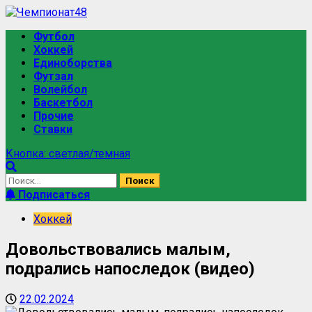
Футбол
Хоккей
Единоборства
Футзал
Волейбол
Баскетбол
Прочие
Ставки
Кнопка: светлая/темная
Подписаться
Хоккей
Довольствовались малым,
подрались напоследок (видео)
22.02.2024