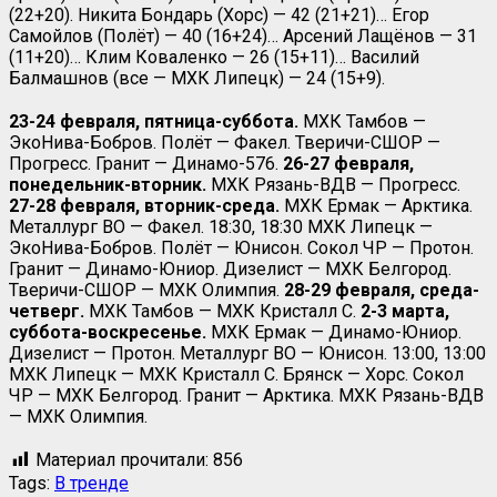
(22+20). Никита Бондарь (Хорс) — 42 (21+21)… Егор
Самойлов (Полёт) — 40 (16+24)… Арсений Лащёнов — 31
(11+20)… Клим Коваленко — 26 (15+11)… Василий
Балмашнов (все — МХК Липецк) — 24 (15+9).
23-24 февраля, пятница-суббота.
МХК Тамбов —
ЭкоНива-Бобров. Полёт — Факел. Тверичи-СШОР —
Прогресс. Гранит — Динамо-576.
26-27 февраля,
понедельник-вторник.
МХК Рязань-ВДВ — Прогресс.
27-28 февраля, вторник-среда.
МХК Ермак — Арктика.
Металлург ВО — Факел. 18:30, 18:30 МХК Липецк —
ЭкоНива-Бобров. Полёт — Юнисон. Сокол ЧР — Протон.
Гранит — Динамо-Юниор. Дизелист — МХК Белгород.
Тверичи-СШОР — МХК Олимпия.
28-29 февраля, среда-
четверг.
МХК Тамбов — МХК Кристалл С.
2-3 марта,
суббота-воскресенье.
МХК Ермак — Динамо-Юниор.
Дизелист — Протон. Металлург ВО — Юнисон. 13:00, 13:00
МХК Липецк — МХК Кристалл С. Брянск — Хорс. Сокол
ЧР — МХК Белгород. Гранит — Арктика. МХК Рязань-ВДВ
— МХК Олимпия.
Материал прочитали:
856
Tags:
В тренде