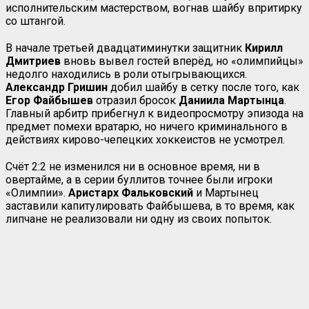
исполнительским мастерством, вогнав шайбу впритирку
со штангой.
В начале третьей двадцатиминутки защитник
Кирилл
Дмитриев
вновь вывел гостей вперёд, но «олимпийцы»
недолго находились в роли отыгрывающихся.
Александр Гришин
добил шайбу в сетку после того, как
Егор Файбышев
отразил бросок
Даниила Мартынца
.
Главный арбитр прибегнул к видеопросмотру эпизода на
предмет помехи вратарю, но ничего криминального в
действиях кирово-чепецких хоккеистов не усмотрел.
Счёт 2:2 не изменился ни в основное время, ни в
овертайме, а в серии буллитов точнее были игроки
«Олимпии».
Аристарх Фальковский
и Мартынец
заставили капитулировать Файбышева, в то время, как
липчане не реализовали ни одну из своих попыток.