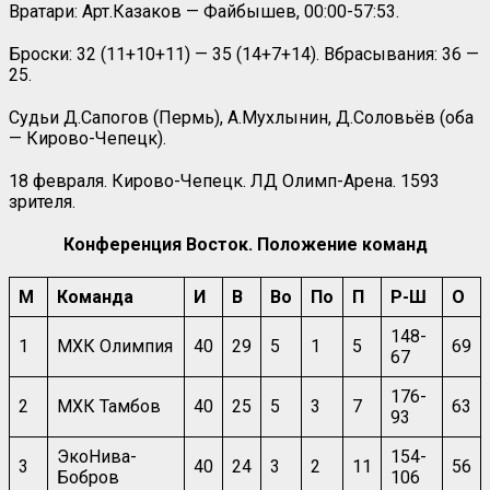
Вратари: Арт.Казаков — Файбышев, 00:00-57:53.
Броски: 32 (11+10+11) — 35 (14+7+14). Вбрасывания: 36 —
25.
Судьи Д.Сапогов (Пермь), А.Мухлынин, Д.Соловьёв (оба
— Кирово-Чепецк).
18 февраля. Кирово-Чепецк. ЛД Олимп-Арена. 1593
зрителя.
Конференция Восток. Положение команд
М
Команда
И
В
Во
По
П
Р-Ш
О
148-
1
МХК Олимпия
40
29
5
1
5
69
67
176-
2
МХК Тамбов
40
25
5
3
7
63
93
ЭкоНива-
154-
3
40
24
3
2
11
56
Бобров
106