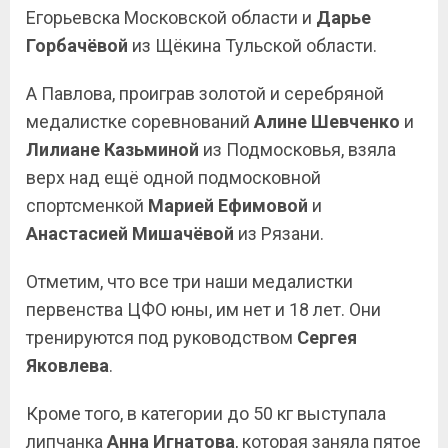
Егорьевска Московской области и
Дарье
Горбачёвой
из Щёкина Тульской области.
А Павлова, проиграв золотой и серебряной
медалистке соревнований
Алине Шевченко
и
Лилиане Казьминой
из Подмосковья, взяла
верх над ещё одной подмосковной
спортсменкой
Марией Ефимовой
и
Анастасией Мишачёвой
из Рязани.
Отметим, что все три наши медалистки
первенства ЦФО юны, им нет и 18 лет. Они
тренируются под руководством
Сергея
Яковлева
.
Кроме того, в категории до 50 кг выступала
липчанка
Анна Игнатова
, которая заняла пятое