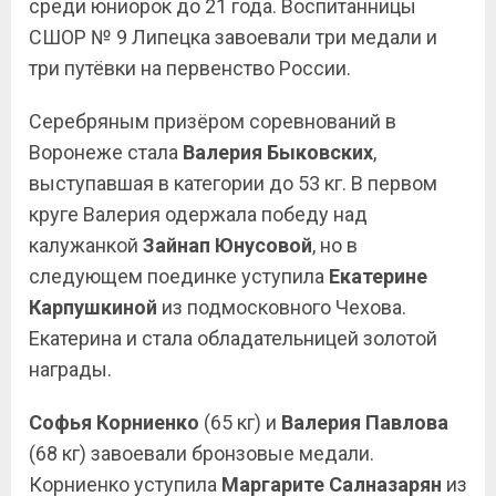
среди юниорок до 21 года. Воспитанницы
СШОР № 9 Липецка завоевали три медали и
три путёвки на первенство России.
Серебряным призёром соревнований в
Воронеже стала
Валерия Быковских
,
выступавшая в категории до 53 кг. В первом
круге Валерия одержала победу над
калужанкой
Зайнап Юнусовой
, но в
следующем поединке уступила
Екатерине
Карпушкиной
из подмосковного Чехова.
Екатерина и стала обладательницей золотой
награды.
Софья Корниенко
(65 кг) и
Валерия Павлова
(68 кг) завоевали бронзовые медали.
Корниенко уступила
Маргарите Салназарян
из