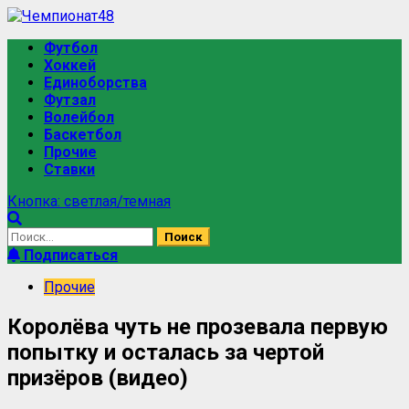
Перейти
к
Основное
Футбол
содержимому
меню
Хоккей
Единоборства
Футзал
Волейбол
Баскетбол
Прочие
Ставки
Кнопка: светлая/темная
Найти:
Подписаться
Прочие
Королёва чуть не прозевала первую
попытку и осталась за чертой
призёров (видео)