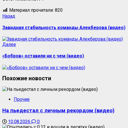
Материал прочитали:
820
Навигация
Предыдущая
Назад
запись:
записи
Завидная стабильность команды Алекберова (видео)
Следующая
Далее
запись:
«Бобров» оставили ни с чем (видео)
Похожие новости
Прочие
На пьедестал с личным рекордом (видео)
10.08.2026
0