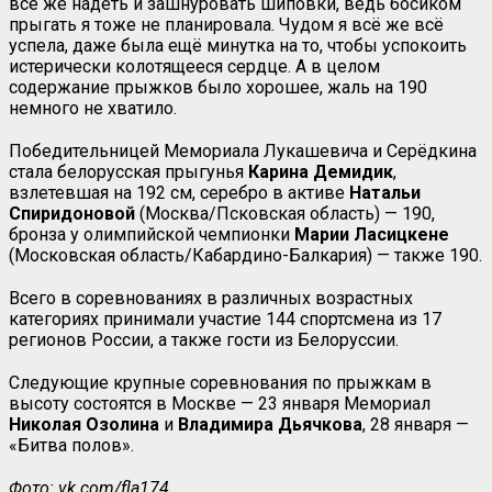
всё же надеть и зашнуровать шиповки, ведь босиком
прыгать я тоже не планировала. Чудом я всё же всё
успела, даже была ещё минутка на то, чтобы успокоить
истерически колотящееся сердце. А в целом
содержание прыжков было хорошее, жаль на 190
немного не хватило.
Победительницей Мемориала Лукашевича и Серёдкина
стала белорусская прыгунья
Карина Демидик
,
взлетевшая на 192 см, серебро в активе
Натальи
Спиридоновой
(Москва/Псковская область) — 190,
бронза у олимпийской чемпионки
Марии Ласицкене
(Московская область/Кабардино-Балкария) — также 190.
Всего в соревнованиях в различных возрастных
категориях принимали участие 144 спортсмена из 17
регионов России, а также гости из Белоруссии.
Следующие крупные соревнования по прыжкам в
высоту состоятся в Москве — 23 января Мемориал
Николая Озолина
и
Владимира Дьячкова
, 28 января —
«Битва полов».
Фото: vk.com/fla174