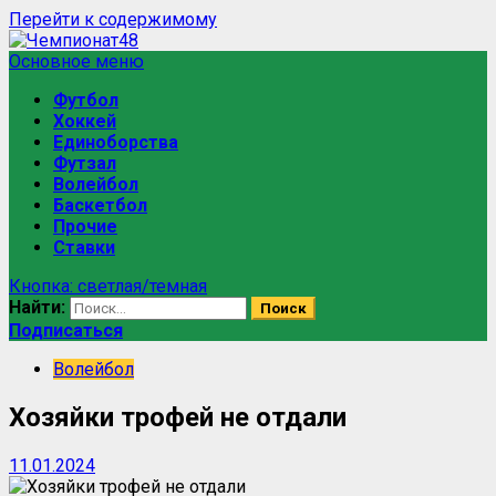
Перейти к содержимому
Основное меню
Футбол
Хоккей
Единоборства
Футзал
Волейбол
Баскетбол
Прочие
Ставки
Кнопка: светлая/темная
Найти:
Подписаться
Волейбол
Хозяйки трофей не отдали
11.01.2024