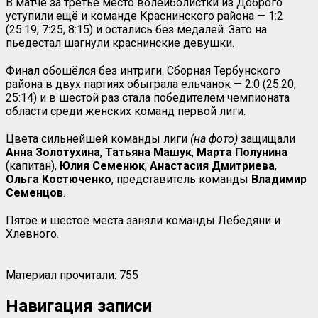
В матче за третье место волейболистки из Доброго
уступили ещё и команде Краснинского района — 1:2
(25:19, 7:25, 8:15) и остались без медалей. Зато на
пьедестал шагнули краснинские девушки.
Финал обошёлся без интриги. Сборная Тербунского
района в двух партиях обыграла ельчанок — 2:0 (25:20,
25:14) и в шестой раз стала победителем чемпионата
области среди женских команд первой лиги.
Цвета сильнейшей команды лиги
(на фото)
защищали
Анна Золотухина
,
Татьяна Машук
,
Марта Полунина
(капитан),
Юлия Семенюк
,
Анастасия Дмитриева
,
Ольга Костюченко
, представитель команды
Владимир
Семенцов
.
Пятое и шестое места заняли команды Лебедяни и
Хлевного.
Материал прочитали:
755
Навигация записи