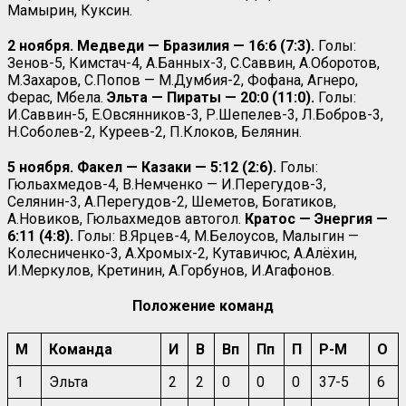
Мамырин, Куксин.
2 ноября. Медведи — Бразилия — 16:6 (7:3).
Голы:
Зенов-5, Кимстач-4, А.Банных-3, С.Саввин, А.Оборотов,
М.Захаров, С.Попов — М.Думбия-2, Фофана, Агнеро,
Ферас, Мбела.
Эльта — Пираты — 20:0 (11:0).
Голы:
И.Саввин-5, Е.Овсянников-3, Р.Шепелев-3, Л.Бобров-3,
Н.Соболев-2, Куреев-2, П.Клоков, Белянин.
5 ноября. Факел — Казаки — 5:12 (2:6).
Голы:
Гюльахмедов-4, В.Немченко — И.Перегудов-3,
Селянин-3, А.Перегудов-2, Шеметов, Богатиков,
А.Новиков, Гюльахмедов автогол.
Кратос — Энергия —
6:11 (4:8).
Голы: В.Ярцев-4, М.Белоусов, Малыгин —
Колесниченко-3, А.Хромых-2, Кутавичюс, А.Алёхин,
И.Меркулов, Кретинин, А.Горбунов, И.Агафонов.
Положение команд
М
Команда
И
В
Вп
Пп
П
Р-М
О
1
Эльта
2
2
0
0
0
37-5
6