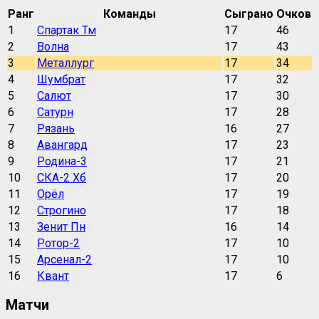
Ранг
Команды
Сыграно
Очков
1
Спартак Тм
17
46
2
Волна
17
43
3
Металлург
17
34
4
Шумбрат
17
32
5
Салют
17
30
6
Сатурн
17
28
7
Рязань
16
27
8
Авангард
17
23
9
Родина-3
17
21
10
СКА-2 Хб
17
20
11
Орёл
17
19
12
Строгино
17
18
13
Зенит Пн
16
14
14
Ротор-2
17
10
15
Арсенал-2
17
10
16
Квант
17
6
Матчи