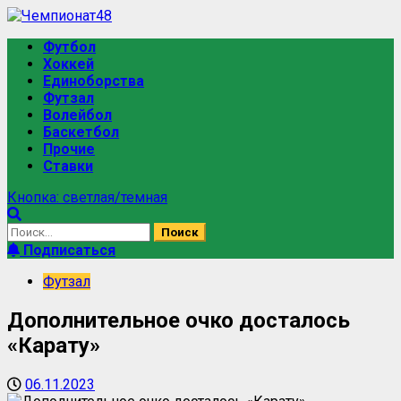
Футбол
Хоккей
Единоборства
Футзал
Волейбол
Баскетбол
Прочие
Ставки
Кнопка: светлая/темная
Подписаться
Футзал
Дополнительное очко досталось
«Карату»
06.11.2023