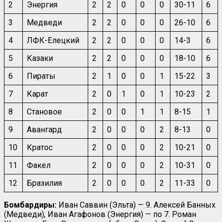
2
Энергия
2
2
0
0
0
30-11
6
3
Медведи
2
2
0
0
0
26-10
6
4
ЛФК-Елецкий
2
2
0
0
0
14-3
6
5
Казаки
2
2
0
0
0
18-10
6
6
Пираты
2
1
0
0
1
15-22
3
7
Карат
2
0
1
0
1
10-23
2
8
Становое
2
0
0
1
1
8-15
1
9
Авангард
2
0
0
0
2
8-13
0
10
Кратос
2
0
0
0
2
10-21
0
11
Факел
2
0
0
0
2
10-31
0
12
Бразилия
2
0
0
0
2
11-33
0
Бомбардиры:
Иван Саввин (Эльта) — 9. Алексей Банных
(Медведи), Иван Агафонов (Энергия) — по 7. Роман