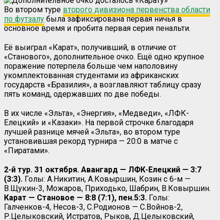
Во втором туре
второго дивизиона первенства области
по футзалу
была зафиксирована первая ничья в
основное время и пробита первая серия пенальти.
Её выиграл «Карат», получивший, в отличие от
«Станового», дополнительное очко. Ещё одно крупное
поражение потерпела больше чем наполовину
укомплектованная студентами из африканских
государств «Бразилия», а возглавляют таблицу сразу
пять команд, одержавших по две победы.
В их числе «Эльта», «Энергия», «Медведи», «ЛФК-
Елецкий» и «Казаки». На первой строчке благодаря
лучшей разнице мячей «Эльта», во втором туре
установившая рекорд турнира — 20:0 в матче с
«Пиратами».
2-й тур. 31 октября. Авангард — ЛФК-Елецкий — 3:7
(3:3).
Голы: А.Никитин, А.Ковыршин, Козин с 6-м —
В.Щукин-3, Можаров, Приходько, Шабрин, В.Ковыршин.
Карат — Становое — 8:8 (7:1), пен.5:3.
Голы:
Галченков-4, Несов-3, С.Родионов — С.Войнов-2,
Р.Целыковский, Истратов, Рыков, Д.Целыковский,