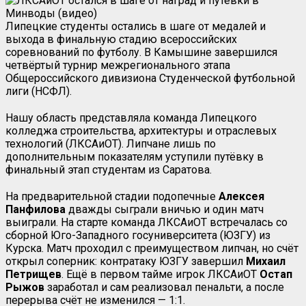
Липецкие студенты остались в шаге от медалей и
выхода в финальную стадию всероссийских
соревнований по футболу. В Камышине завершился
четвёртый турнир межрегионального этапа
Общероссийского дивизиона Студенческой футбольной
лиги (НСФЛ).
Нашу область представляла команда Липецкого
колледжа строительства, архитектуры и отраслевых
технологий (ЛКСАиОТ). Липчане лишь по
дополнительным показателям уступили путёвку в
финальный этап студентам из Саратова.
На предварительной стадии подопечные
Алексея
Панфилова
дважды сыграли вничью и один матч
выиграли. На старте команда ЛКСАиОТ встречалась со
сборной Юго-Западного госуниверситета (ЮЗГУ) из
Курска. Матч проходил с преимуществом липчан, но счёт
открыл соперник: контратаку ЮЗГУ завершил
Михаил
Петрищев
. Ещё в первом тайме игрок ЛКСАиОТ
Остап
Рыжов
заработал и сам реализовал пенальти, а после
перерыва счёт не изменился — 1:1.