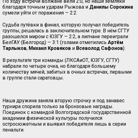
По ходу встречи волжане вели 2:0, но наши земляки
благодаря точным ударам Рыжова и
Данилы Сорокина
сумели уйти от поражения — 2:2.
Судьба путёвки в финал, которую получал победитель
группы, решалась в заключительном туре. В нём СГТУ
разошелся миром с ЮЗГУ — 2:2, а липчане переиграли
БелГАУ (Белгород) — 3:1 (голами отметились
Артём
Тарлыков
,
Михаил Кровяков
и
Всеволод Сафонов
).
В результате три команды (ЛКСАиОТ, ЮЗГУ, СГТУ)
набрали по четыре очка, но благодаря большему
количеству мячей, забитых в очных встречах, первыми
в группе стали саратовцы.
Наша дружина заняла вторую строчку и под занавес
турнира спорила только за бронзовые награды.
Поединок с командой Волгоградской государственной
академии физической культуры получился
остросюжетным и выявил победителя лишь в серии
пенальти.