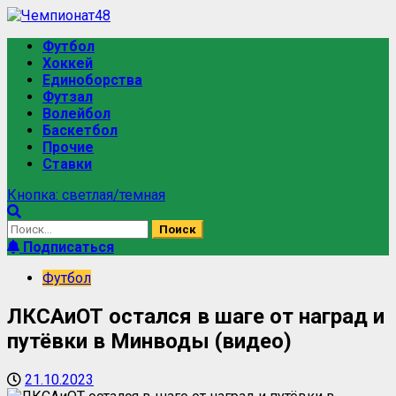
Футбол
Хоккей
Единоборства
Футзал
Волейбол
Баскетбол
Прочие
Ставки
Кнопка: светлая/темная
Подписаться
Футбол
ЛКСАиОТ остался в шаге от наград и
путёвки в Минводы (видео)
21.10.2023