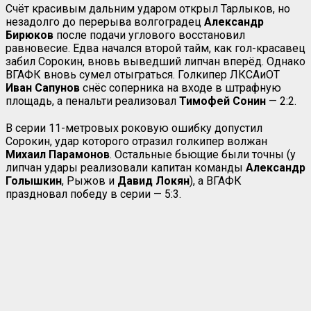
Счёт красивым дальним ударом открыл Тарлыков, но
незадолго до перерыва волгоградец
Александр
Бирюков
после подачи углового восстановил
равновесие. Едва начался второй тайм, как гол-красавец
забил Сорокин, вновь выведший липчан вперёд. Однако
ВГАФК вновь сумел отыграться. Голкипер ЛКСАиОТ
Иван Сапунов
снёс соперника на входе в штрафную
площадь, а пенальти реализовал
Тимофей Сонин
— 2:2.
В серии 11-метровых роковую ошибку допустил
Сорокин, удар которого отразил голкипер волжан
Михаил Парамонов
. Остальные бьющие были точны (у
липчан удары реализовали капитан команды
Александр
Голышкин
, Рыжов и
Давид Локян
), а ВГАФК
праздновал победу в серии — 5:3.