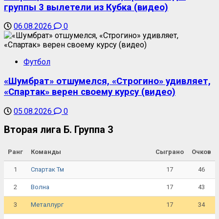
группы 3 вылетели из Кубка (видео)
06.08.2026
0
Футбол
«Шумбрат» отшумелся, «Строгино» удивляет,
«Спартак» верен своему курсу (видео)
05.08.2026
0
Вторая лига Б. Группа 3
Ранг
Команды
Сыграно
Очков
1
17
46
Спартак Тм
2
17
43
Волна
3
17
34
Металлург