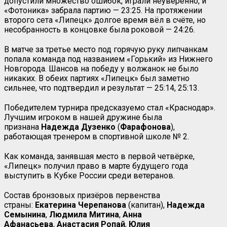
допустили множество ошибок, играли неуверенно, и
«Фотоника» забрала партию — 23:25. На протяжении
второго сета «Липецк» долгое время вёл в счёте, но
несобранность в концовке была роковой — 24:26.
В матче за третье место под горячую руку липчанкам
попала команда под названием «Горький» из Нижнего
Новгорода. Шансов на победу у волжанок не было
никаких. В обеих партиях «Липецк» был заметно
сильнее, что подтвердил и результат — 25:14, 25:13.
Победителем турнира предсказуемо стал «Краснодар».
Лучшим игроком в нашей дружине была
признана
Надежда Дузенко
(
Фарафонова
),
работающая тренером в спортивной школе № 2.
Как команда, занявшая место в первой четвёрке,
«Липецк» получил право в марте будущего года
выступить в Кубке России среди ветеранов.
Состав бронзовых призёров первенства
страны:
Екатерина Черепанова
(капитан),
Надежда
Семынина
,
Людмила Митина
,
Анна
Афанасьева
,
Анастасия Ропай
,
Юлия