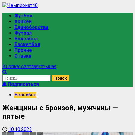
Футбол
Хоккей
Единоборства
Футзал
Волейбол
Баскетбол
Прочие
Ставки
Кнопка: светлая/темная
Подписаться
Волейбол
Женщины с бронзой, мужчины —
пятые
10.10.2023