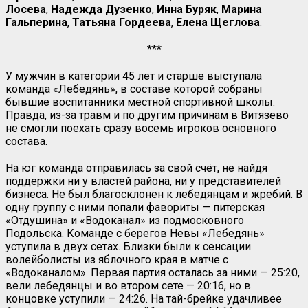
Лосева
,
Надежда Дузенко
,
Инна Буряк
,
Марина
Гальперина
,
Татьяна Гордеева
,
Елена Щеглова
.
***
У мужчин в категории 45 лет и старше выступала
команда «Лебедянь», в составе которой собраны
бывшие воспитанники местной спортивной школы.
Правда, из-за травм и по другим причинам в Витязево
не смогли поехать сразу восемь игроков основного
состава.
На юг команда отправилась за свой счёт, не найдя
поддержки ни у властей района, ни у представителей
бизнеса. Не был благосклонен к лебедянцам и жребий. В
одну группу с ними попали фавориты — питерская
«Отдушина» и «Водоканал» из подмосковного
Подольска. Команде с берегов Невы «Лебедянь»
уступила в двух сетах. Близки были к сенсации
волейболисты из яблочного края в матче с
«Водоканалом». Первая партия осталась за ними — 25:20,
вели лебедянцы и во втором сете — 20:16, но в
концовке уступили — 24:26. На тай-брейке удачливее