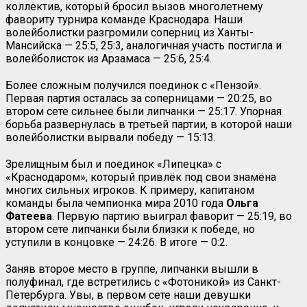
коллектив, который бросил вызов многолетнему
фавориту турнира команде Краснодара. Наши
волейболистки разгромили соперниц из Ханты-
Мансийска — 25:5, 25:3, аналогичная участь постигла и
волейболисток из Арзамаса — 25:6, 25:4.
Более сложным получился поединок с «Пензой».
Первая партия осталась за соперницами — 20:25, во
втором сете сильнее были липчанки — 25:17. Упорная
борьба развернулась в третьей партии, в которой наши
волейболистки вырвали победу — 15:13.
Зрелищным был и поединок «Липецка» с
«Краснодаром», который привлёк под свои знамёна
многих сильных игроков. К примеру, капитаном
команды была чемпионка мира 2010 года
Ольга
Фатеева
. Первую партию выиграл фаворит — 25:19, во
втором сете липчанки были близки к победе, но
уступили в концовке — 24:26. В итоге — 0:2.
Заняв второе место в группе, липчанки вышли в
полуфинал, где встретились с «Фотоникой» из Санкт-
Петербурга. Увы, в первом сете наши девушки