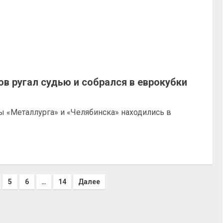
ов ругал судью и собрался в еврокубки
ы «Металлурга» и «Челябинска» находились в
5
6
…
14
Далее