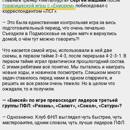
Главный тренер «Металлурга»
Сергей Машнин
после
товарищеской игры с «Енисеем»
побеседовал с
корреспондентом «ЛСГ».
— Это была единственная контрольная игра за весь
подготовительный период, что очень печально.
Съездили в Подмосковье на один матч и вернулись
домой, о чём тут можно говорить?!
Что касается самой игры, использовали в ней две
схемы, в первом тайме 3-4-3, после перерыва 4-2-3-1. В
первом тайме играл практически прошлогодний состав.
С этими ребятами всё понятно. Мы пытались и наиграть
новые ходы, и новичков посмотреть. Слишком много
задач ставилось перед нами в одном спарринге, и
решить их все разом очень тяжело. Но в целом что
ожидали, то и получили.
— «Енисей» по игре превосходит лидеров третьей
группы ПФЛ: «Рязань», «Салют», «Сокол», «Сатурн»?
— Однозначно. Клуб ФНЛ выглядел чуть быстрее, чуть
мастеровитее, одним словом, чуть лучше лидеров ПФЛ.