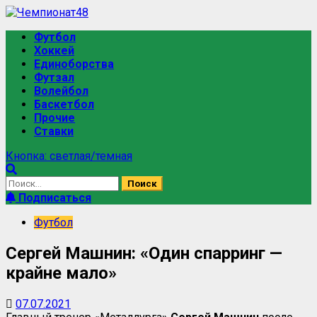
Футбол
Хоккей
Единоборства
Футзал
Волейбол
Баскетбол
Прочие
Ставки
Кнопка: светлая/темная
Подписаться
Футбол
Сергей Машнин: «Один спарринг —
крайне мало»
07.07.2021