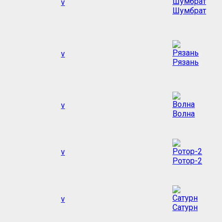
v
Шумбрат
v
Рязань
v
Волна
v
Ротор-2
v
Сатурн