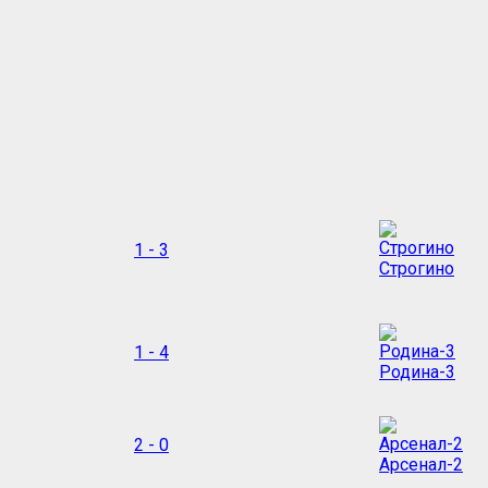
1 - 3
Строгино
1 - 4
Родина-3
2 - 0
Арсенал-2