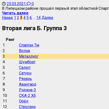
25.03.2021
0
В Липецком районе прошёл первый этап областной Спарт
Читать далее
Назад
1
2
3
4
5
6
…
14
Далее
Вторая лига Б. Группа 3
Ранг
1
Спартак Тм
2
Волна
3
Металлург
4
Шумбрат
5
Салют
6
Сатурн
7
Рязань
8
Авангард
9
Родина-3
10
СКА-2 Хб
11
Орёл
12
Строгино