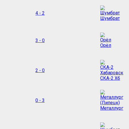
4 - 2
Шумбрат
3 - 0
Орёл
2 - 0
СКА-2 Хб
0 - 3
Металлург