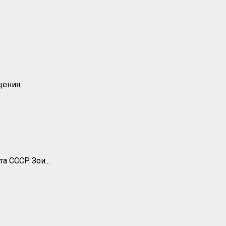
дения.
а СССР Зои...