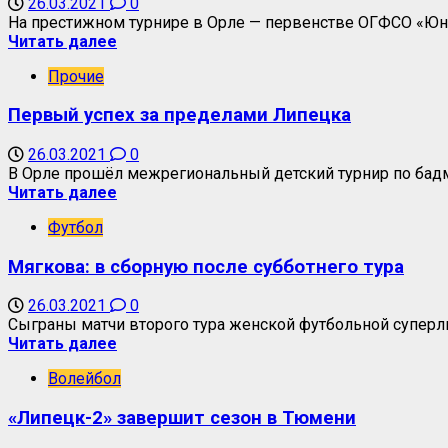
26.03.2021
0
На престижном турнире в Орле — первенстве ОГФСО «Юнос
Читать далее
Прочие
Первый успех за пределами Липецка
26.03.2021
0
В Орле прошёл межрегиональный детский турнир по бадми
Читать далее
Футбол
Мягкова: в сборную после субботнего тура
26.03.2021
0
Сыграны матчи второго тура женской футбольной суперл
Читать далее
Волейбол
«Липецк-2» завершит сезон в Тюмени