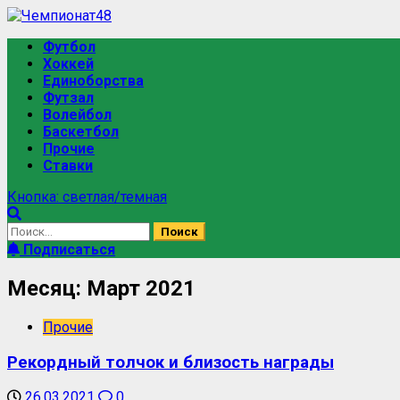
Футбол
Хоккей
Единоборства
Футзал
Волейбол
Баскетбол
Прочие
Ставки
Кнопка: светлая/темная
Подписаться
Месяц:
Март 2021
Прочие
Рекордный толчок и близость награды
26.03.2021
0