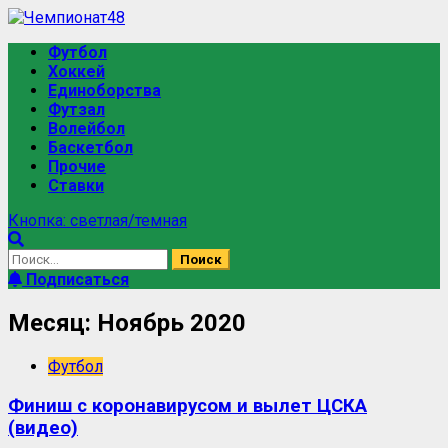
Футбол
Хоккей
Единоборства
Футзал
Волейбол
Баскетбол
Прочие
Ставки
Кнопка: светлая/темная
Подписаться
Месяц:
Ноябрь 2020
Футбол
Финиш с коронавирусом и вылет ЦСКА
(видео)