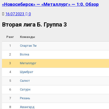
«Новосибирск» — «Металлург» — 1:0. Обзор
16.07.2023
0
Вторая лига Б. Группа 3
Ранг
Команды
1
Спартак Тм
2
Волна
3
Металлург
4
Шумбрат
5
Салют
6
Сатурн
7
Рязань
8
Авангард