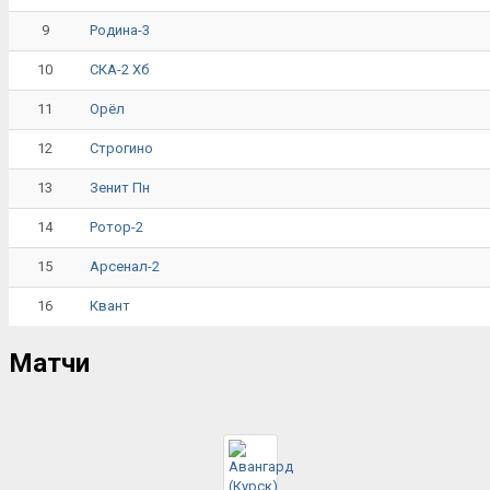
9
Родина-3
10
СКА-2 Хб
11
Орёл
12
Строгино
13
Зенит Пн
14
Ротор-2
15
Арсенал-2
16
Квант
Матчи