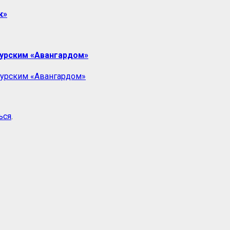
к»
курским «Авангардом»
ься
.