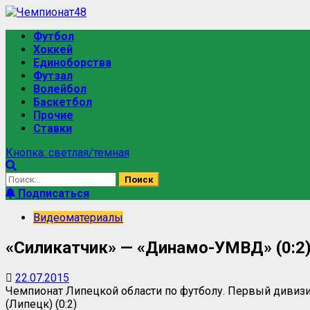
Футбол
Хоккей
Единоборства
Футзал
Волейбол
Баскетбол
Прочие
Ставки
Кнопка: светлая/темная
Подписаться
Видеоматериалы
«Силикатчик» — «Динамо-УМВД» (0:2
22.07.2015
Чемпионат Липецкой области по футболу. Первый дивизио
(Липецк) (0:2)